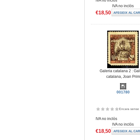
IVA no inclòs
IVA no inclòs
€18,50
Galeria catalana 2 : Gal
catalana, Joan Prim
001780
Encara sense 
IVA no inclòs
IVA no inclòs
€18,50