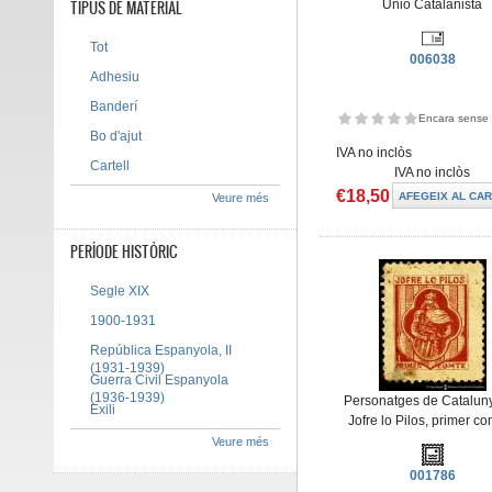
TIPUS DE MATERIAL
Unió Catalanista
Tot
006038
Adhesiu
Banderí
Encara sense 
Bo d'ajut
IVA no inclòs
Cartell
IVA no inclòs
€18,50
Veure més
PERÍODE HISTÒRIC
Segle XIX
1900-1931
República Espanyola, II
(1931-1939)
Guerra Civil Espanyola
(1936-1939)
Personatges de Cataluny
Exili
Jofre lo Pilos, primer c
Veure més
001786