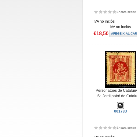
Encara sense 
IVA no inclòs
IVA no inclòs
€18,50
Personatges de Cataluny
St. Jordi patró de Catal
001783
Encara sense 