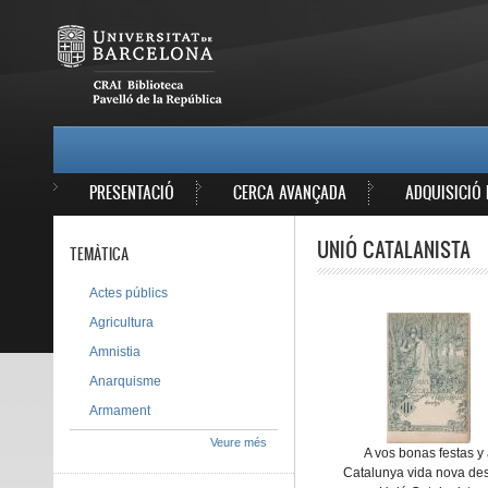
Vés al contingut
MAIN MENU
PRESENTACIÓ
CERCA AVANÇADA
ADQUISICIÓ 
UNIÓ CATALANISTA
TEMÀTICA
Actes públics
Agricultura
Amnistia
Anarquisme
Armament
Veure més
A vos bonas festas y
Catalunya vida nova desi