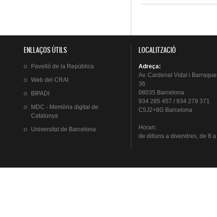
Pàgines
ENLLAÇOS ÚTILS
LOCALITZACIÓ
Pavelló
de la
República
Adreça
:
Av.
Cardenal
Vidal i
Barraque
Web del
CRAI
36
08035 Barcelona
BIPADI
934 285 457 / 934 279 371
MDC - Memòria digital de
C5J2+8G Barcelona
Catalunya
Horari
:
Universitat
de Barcelona
de
dilluns
a
divendres
, de 8 a