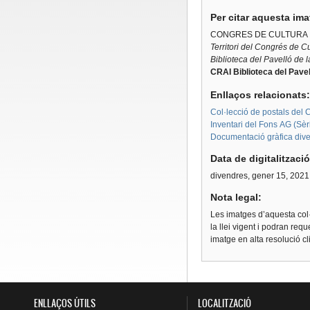
Per citar aquesta im
CONGRES DE CULTURA C
Territori del Congrés de C
Biblioteca del Pavelló de 
CRAI Biblioteca del Pavel
Enllaços relacionats
Col·lecció de postals del C
Inventari del Fons AG (Sèri
Documentació gràfica diver
Data de digitalitzaci
divendres, gener 15, 2021
Nota legal:
Les imatges d’aquesta col·
la llei vigent i podran req
imatge en alta resolució c
ENLLAÇOS ÚTILS
LOCALITZACIÓ