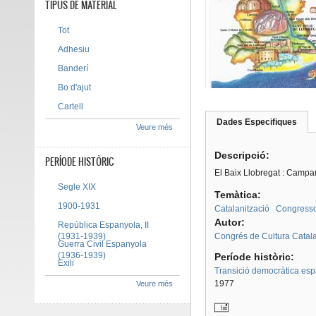
TIPUS DE MATERIAL
Tot
Adhesiu
Banderí
Bo d'ajut
Cartell
Dades Especifiques
(pes
Veure més
Tab group
activ
Descripció:
PERÍODE HISTÒRIC
El Baix Llobregat : Campan
Segle XIX
Temàtica:
1900-1931
Catalanització
Congresso
Autor:
República Espanyola, II
(1931-1939)
Congrés de Cultura Catal
Guerra Civil Espanyola
(1936-1939)
Període històric:
Exili
Transició democràtica es
1977
Veure més