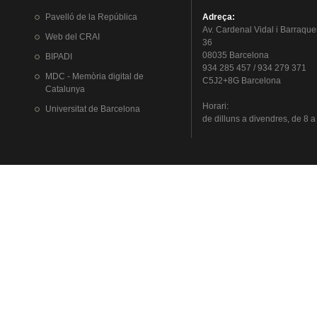
Pavelló
de la
República
Adreça
:
Av.
Cardenal
Vidal i
Barraque
Web del
CRAI
36
08035 Barcelona
BIPADI
934 285 457 / 934 279 371
MDC - Memòria digital de
C5J2+8G Barcelona
Catalunya
Horari
:
Universitat
de Barcelona
de
dilluns
a
divendres
, de 8 a