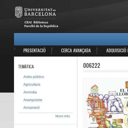
Vés al contingut
MAIN MENU
PRESENTACIÓ
CERCA AVANÇADA
ADQUISICIÓ 
006222
TEMÀTICA
Actes públics
Agricultura
Amnistia
Anarquisme
Armament
Veure més