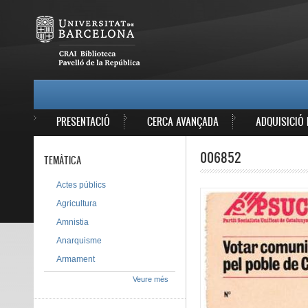
Vés al contingut
MAIN MENU
PRESENTACIÓ
CERCA AVANÇADA
ADQUISICIÓ 
006852
TEMÀTICA
Actes públics
Agricultura
Amnistia
Anarquisme
Armament
Veure més