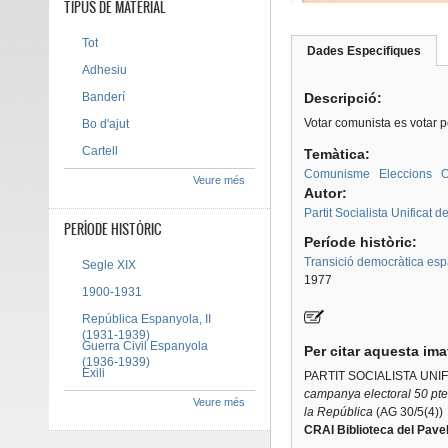
TIPUS DE MATERIAL
Tot
Dades Especifiques
(pes
Tab group
activ
Adhesiu
Banderí
Descripció:
Votar comunista es votar p
Bo d'ajut
Cartell
Temàtica:
Comunisme
Eleccions
O
Veure més
Autor:
Partit Socialista Unificat 
PERÍODE HISTÒRIC
Període històric:
Transició democràtica es
Segle XIX
1977
1900-1931
República Espanyola, II
(1931-1939)
Guerra Civil Espanyola
Per citar aquesta im
(1936-1939)
Exili
PARTIT SOCIALISTA UNI
campanya electoral 50 pte
Veure més
la República
(AG 30/5(4))
CRAI Biblioteca del Pavel