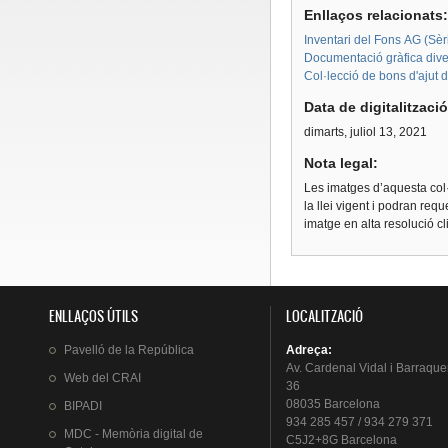
Enllaços relacionats
Inventari del Fons AG (Sèri
Documentació gràfica diver
Col·lecció de bons d'ajut 
Data de digitalitzaci
dimarts, juliol 13, 2021
Nota legal:
Les imatges d’aquesta col·
la llei vigent i podran req
imatge en alta resolució c
ENLLAÇOS ÚTILS
LOCALITZACIÓ
Pavelló
de la
República
Adreça
:
Av.
Cardenal
Vidal i
Barraque
Web del
CRAI
36
08035 Barcelona
BIPADI
934 285 457 / 934 279 371
MDC - Memòria digital de
C5J2+8G Barcelona