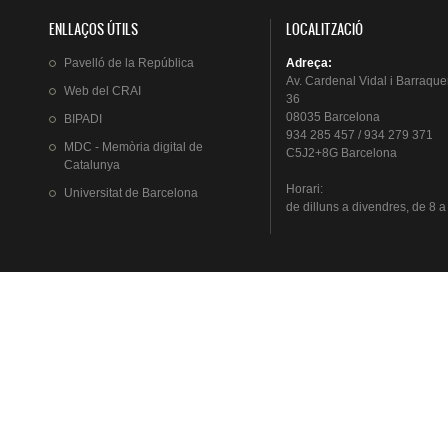
ENLLAÇOS ÚTILS
LOCALITZACIÓ
Pavelló
de la
República
Adreça
:
Av.
Cardenal
Vidal i
Barraque
Web del
CRAI
36
08035 Barcelona
BIPADI
934 285 457 / 934 279 371
MDC - Memòria digital de
C5J2+8G Barcelona
Catalunya
Horari
:
Universitat
de Barcelona
de
dilluns
a
divendres
, de 8 a