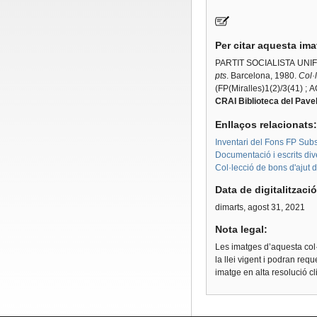
Per citar aquesta im
PARTIT SOCIALISTA UNI
pts
. Barcelona, 1980.
Col·
(FP(Miralles)1(2)/3(41) ; 
CRAI Biblioteca del Pavel
Enllaços relacionats
Inventari del Fons FP Subsè
Documentació i escrits di
Col·lecció de bons d'ajut 
Data de digitalitzaci
dimarts, agost 31, 2021
Nota legal:
Les imatges d’aquesta col·
la llei vigent i podran req
imatge en alta resolució c