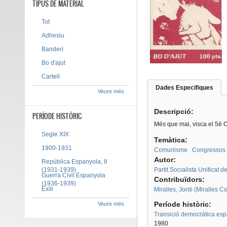
TIPUS DE MATERIAL
Tot
Adhesiu
Banderí
Bo d'ajut
Cartell
Dades Especifiques
(pes
Veure més
Tab group
activ
Descripció:
PERÍODE HISTÒRIC
Més que mai, visca el 5è C
Segle XIX
Temàtica:
1900-1931
Comunisme
Congressos 
Autor:
República Espanyola, II
(1931-1939)
Partit Socialista Unificat 
Guerra Civil Espanyola
Contribuïdors:
(1936-1939)
Exili
Miralles, Jordi (Miralles C
Període històric:
Veure més
Transició democràtica es
1980