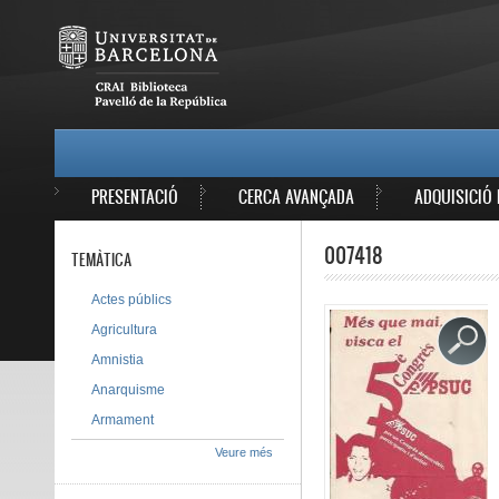
Vés al contingut
MAIN MENU
PRESENTACIÓ
CERCA AVANÇADA
ADQUISICIÓ 
007418
TEMÀTICA
Actes públics
Agricultura
Amnistia
Anarquisme
Armament
Veure més