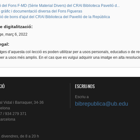
i del Fons F-MD (Sèrie Material Divers) del CRAI Biblioteca Pavelló d...
 gràfic i documentació diversa del Fons Figueras
ió de bons d'ajut del CRAI Biblioteca del Pavelló de la República
e digitalització:
e, març 6, 2022
egal:
ges d’aquesta col·lecció es poden utilitzar per a usos personals, educatius o de re
er a usos més amplis. En el cas que es vulgui adquirir una imatge en alta resoluc
CIÓ
ESCRIU-NOS
Escriu
a
al
Vidal i
Barraquer
, 34-36
bibrepublica@ub.edu
celona
7 / 934 279 371
arcelona
a
divendres
, de 8 a 20 h