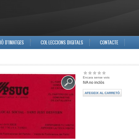
IÓ D'IMATGES
COL·LECCIONS DIGITALS
CONTACTE
Encara sense vots
IVA no inclòs