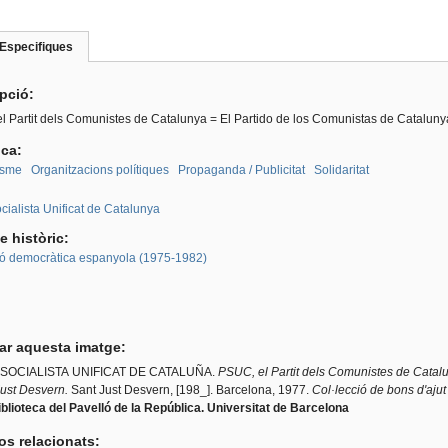
Especifiques
(pestanya
roup
activa)
ipció:
l Partit dels Comunistes de Catalunya = El Partido de los Comunistas de Catalunya
ica:
sme
Organitzacions polítiques
Propaganda / Publicitat
Solidaritat
:
ocialista Unificat de Catalunya
e històric:
ió democràtica espanyola (1975-1982)
tar aquesta imatge:
 SOCIALISTA UNIFICAT DE CATALUÑA.
PSUC, el Partit dels Comunistes de Catalu
Just Desvern.
Sant Just Desvern, [198_]. Barcelona, 1977.
Col·lecció de bons d'ajut
blioteca del Pavelló de la República. Universitat de Barcelona
os relacionats: