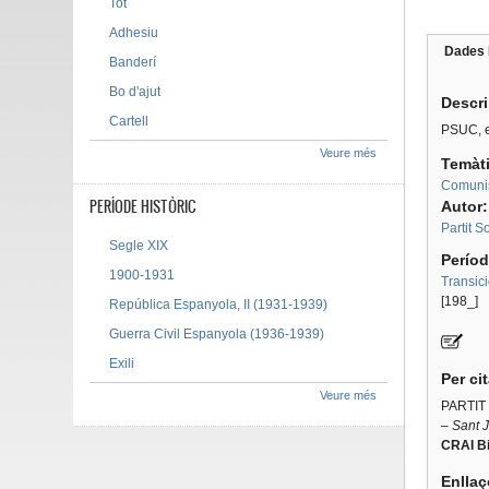
Tot
Adhesiu
Dades 
Banderí
Tab g
Bo d'ajut
Descr
Cartell
PSUC, e
Veure més
Temàt
Comuni
PERÍODE HISTÒRIC
Autor
Partit S
Segle XIX
Períod
1900-1931
Transic
[198_]
República Espanyola, II (1931-1939)
Guerra Civil Espanyola (1936-1939)
Exili
Per ci
Veure més
PARTIT
– Sant 
CRAI Bi
Enllaç