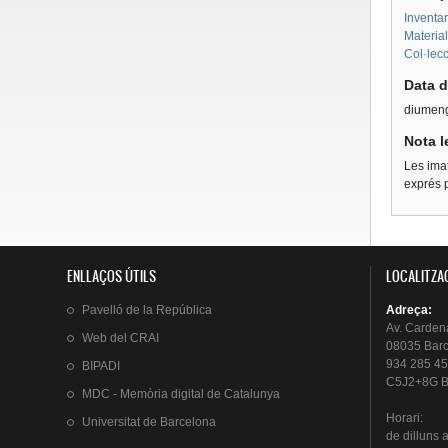
Inventar
Material
Col·lecc
Data d
diumeng
Nota l
Les imat
exprés p
ENLLAÇOS ÚTILS
LOCALITZA
Pavelló
de la
República
Adreça
:
Av.
Carden
Web del
CRAI
08035 Bar
934 285 45
BIPADI
C5J2+8G B
MDC - Memòria digital de Catalunya
Horari
:
Universitat
de Barcelona
de
dilluns