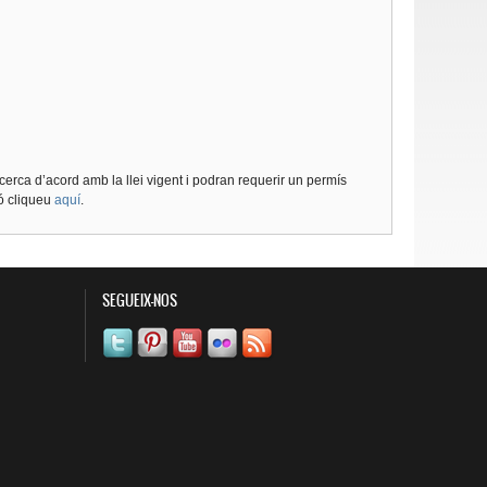
cerca d’acord amb la llei vigent i podran requerir un permís
ió cliqueu
aquí
.
SEGUEIX-NOS