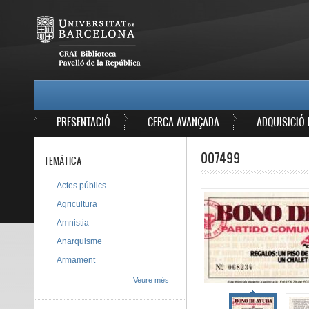
Vés al contingut
MAIN MENU
PRESENTACIÓ
CERCA AVANÇADA
ADQUISICIÓ 
007499
TEMÀTICA
Actes públics
Agricultura
Amnistia
Anarquisme
Armament
Veure més