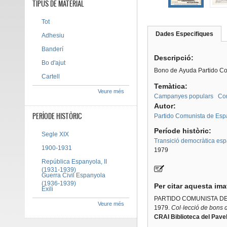
TIPUS DE MATERIAL
Tot
Dades Especifiques
(pes
Adhesiu
Tab group
activ
Banderí
Descripció:
Bo d'ajut
Bono de Ayuda Partido Co
Cartell
Temàtica:
Veure més
Campanyes populars
Co
Autor:
PERÍODE HISTÒRIC
Partido Comunista de Es
Període històric:
Segle XIX
Transició democràtica es
1900-1931
1979
República Espanyola, II
(1931-1939)
Guerra Civil Espanyola
(1936-1939)
Per citar aquesta im
Exili
PARTIDO COMUNISTA D
Veure més
1979.
Col·lecció de bons d
CRAI Biblioteca del Pavel