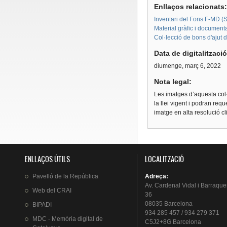
Enllaços relacionats
Inventari del Fons F-MD (Sè
Material gràfic i document
Col·lecció de bons d'ajut 
Data de digitalitzaci
diumenge, març 6, 2022
Nota legal:
Les imatges d’aquesta col·
la llei vigent i podran req
imatge en alta resolució c
ENLLAÇOS ÚTILS
LOCALITZACIÓ
Pavelló
de la
República
Adreça
:
Av.
Cardenal
Vidal i
Barraque
Web del
CRAI
36
08035 Barcelona
BIPADI
934 285 457 / 934 279 371
MDC - Memòria digital de
C5J2+8G Barcelona