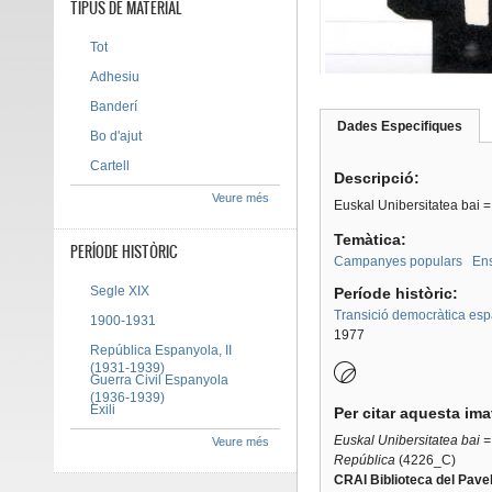
TIPUS DE MATERIAL
Tot
Adhesiu
Banderí
Dades Especifiques
(pes
Bo d'ajut
Tab group
activ
Cartell
Descripció:
Veure més
Euskal Unibersitatea bai =
Temàtica:
PERÍODE HISTÒRIC
Campanyes populars
En
Segle XIX
Període històric:
Transició democràtica es
1900-1931
1977
República Espanyola, II
(1931-1939)
Guerra Civil Espanyola
(1936-1939)
Exili
Per citar aquesta im
Euskal Unibersitatea bai 
Veure més
República
(4226_C)
CRAI Biblioteca del Pavel