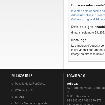
Enllaços relacionats
Inventari dels Adhesius polí
Adhesius polítics i històri
Col·lecció digital d'Adhes
Data de digitalitzaci
dimarts, setembre 28, 202
Nota legal:
Les imatges d’aquesta col·
la llei vigent i podran req
imatge en alta resolució c
ENLLAÇOS ÚTILS
LOCALITZACIÓ
Pavelló
de la
República
Adreça
:
Av.
Cardenal
Vidal i
Barraque
Web del
CRAI
36
08035 Barcelona
BIPADI
934 285 457 / 934 279 371
MDC - Memòria digital de
C5J2+8G Barcelona