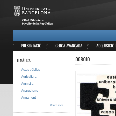
Vés al contingut
MAIN MENU
PRESENTACIÓ
CERCA AVANÇADA
ADQUISICIÓ 
008010
TEMÀTICA
Actes públics
Agricultura
Amnistia
Anarquisme
Armament
Veure més