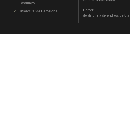
Catalunya
Horari
:
Universitat
de Barcelona
de
dilluns
a
divendres
, de 8 a