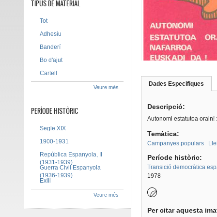
TIPUS DE MATERIAL
Tot
Adhesiu
Banderí
Bo d'ajut
Cartell
Dades Especifiques
(pes
Veure més
Tab group
activ
Descripció:
PERÍODE HISTÒRIC
Autonomi estatutoa orain! 
Segle XIX
Temàtica:
1900-1931
Campanyes populars
Lle
República Espanyola, II
Període històric:
(1931-1939)
Transició democràtica es
Guerra Civil Espanyola
(1936-1939)
1978
Exili
Veure més
Per citar aquesta im