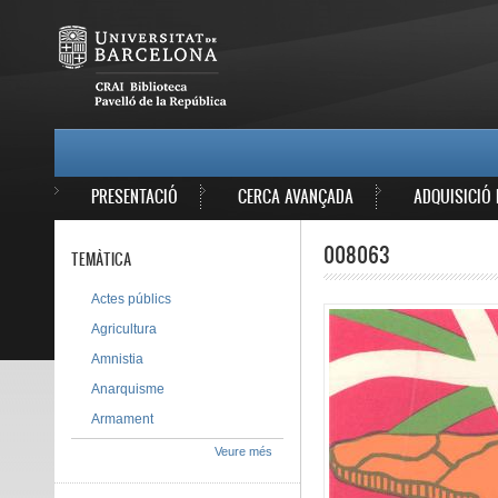
Vés al contingut
MAIN MENU
PRESENTACIÓ
CERCA AVANÇADA
ADQUISICIÓ 
008063
TEMÀTICA
Actes públics
Agricultura
Amnistia
Anarquisme
Armament
Veure més