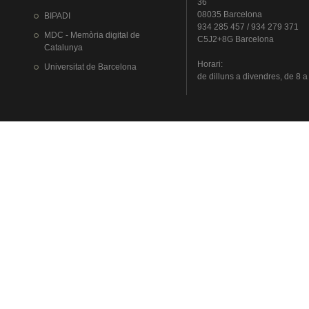
36
08035 Barcelona
BIPADI
934 285 457 / 934 279 371
MDC - Memòria digital de
C5J2+8G Barcelona
Catalunya
Horari
:
Universitat
de Barcelona
de
dilluns
a
divendres
, de 8 a