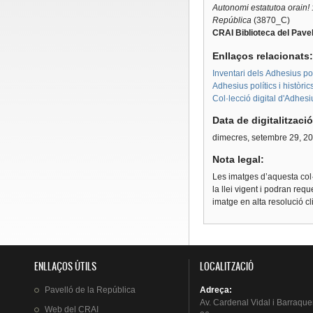
Autonomi estatutoa orain! 
República
(3870_C)
CRAI Biblioteca del Pavel
Enllaços relacionats
Inventari dels Adhesius polí
Adhesius polítics i històri
Col·lecció digital d'Adhes
Data de digitalitzaci
dimecres, setembre 29, 2
Nota legal:
Les imatges d’aquesta col·
la llei vigent i podran req
imatge en alta resolució c
ENLLAÇOS ÚTILS
LOCALITZACIÓ
Pavelló
de la
República
Adreça
:
Av.
Cardenal
Vidal i
Barraque
Web del
CRAI