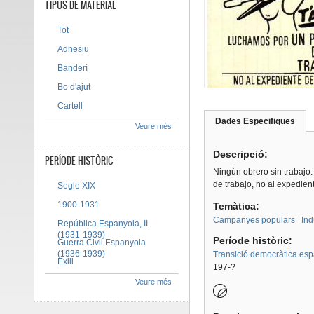
TIPUS DE MATERIAL
Tot
Adhesiu
Banderí
Bo d'ajut
Cartell
Dades Especifiques
(pes
Veure més
Tab group
activ
Descripció:
PERÍODE HISTÒRIC
Ningún obrero sin trabajo:
de trabajo, no al expedient
Segle XIX
1900-1931
Temàtica:
Campanyes populars
Ind
República Espanyola, II
(1931-1939)
Període històric:
Guerra Civil Espanyola
(1936-1939)
Transició democràtica es
Exili
197-?
Veure més