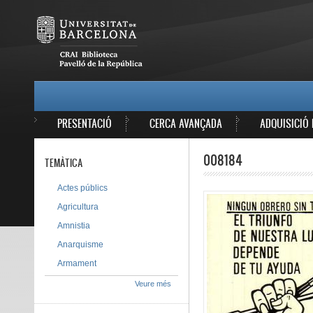
Vés al contingut
MAIN MENU
PRESENTACIÓ
CERCA AVANÇADA
ADQUISICIÓ 
008184
TEMÀTICA
Actes públics
Agricultura
Amnistia
Anarquisme
Armament
Veure més