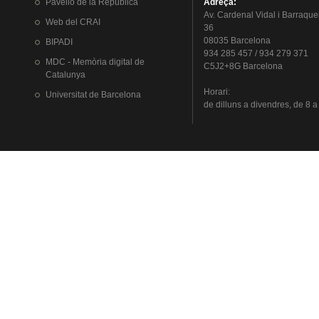
Pavelló
de la
República
Adreça
:
Av.
Cardenal
Vidal i
Barraque
Web del
CRAI
36
08035 Barcelona
BIPADI
934 285 457 / 934 279 371
MDC - Memòria digital de
C5J2+8G Barcelona
Catalunya
Horari
:
Universitat
de Barcelona
de
dilluns
a
divendres
, de 8 a