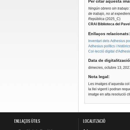
Per citar aquesta im
Ningún obrero sin trabajo:
de trabajo, no al expedient
República
(2025_C)
CRAI Biblioteca del Pavel
Enllaços relacionats
Inventari dels Adhesius polí
Adhesius polítics i històri
Col·lecció digital d'Adhes
Data de digitalitzaci
dimecres, octubre 13, 202
Nota legal:
Les imatges d’aquesta col·
la llei vigent i podran req
imatge en alta resolució c
ENLLAÇOS ÚTILS
LOCALITZACIÓ