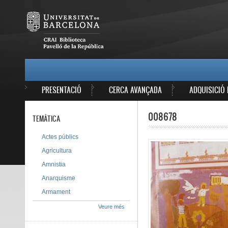
Vés al contingut
MAIN MENU
PRESENTACIÓ
CERCA AVANÇADA
ADQUISICIÓ 
008678
TEMÀTICA
Actes públics
Agricultura
Amnistia
Anarquisme
Armament
Veure més