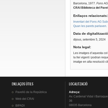
Barcelona, 1977.
Fons AG.
CRAI Biblioteca del Pavel
Enllaços relacionats
Inventari del Fons AG Subs
Quan les parets parlaven. Un
Data de digitalitzaci
dijous, setembre 5, 2024
Nota legal:
Les imatges d’aquesta col·
la llei vigent i podran req
imatge en alta resolució c
ENLLAÇOS ÚTILS
LOCALITZACIÓ
Pavelló
de la
República
Adreça
:
Av.
Cardenal
Vidal i
Barraque
Web del
CRAI
36
08035 Barcelona
BIPADI