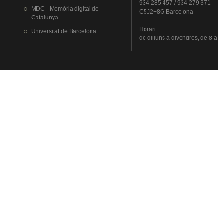
934 285 457 / 934 279 371
MDC - Memòria digital de
C5J2+8G Barcelona
Catalunya
Horari
:
Universitat
de Barcelona
de
dilluns
a
divendres
, de 8 a