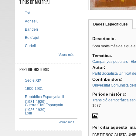
TIPUS DE MATERIAL
Tot
Adhesiu
Dades Especifiques
(pes
Banderí
Tab group
activ
Bo d'ajut
Descripció:
Cartell
Som molts més dels que el
Veure més
Temàtica:
Campanyes populars
Ele
Autor:
PERÍODE HISTÒRIC
Partit Socialista Unificat 
Contribuïdors:
Segle XIX
Universitat Comunista del
1900-1931
Període històric:
República Espanyola, II
Transició democràtica es
(1931-1939)
Guerra Civil Espanyola
1977
(1936-1939)
Exili
Veure més
Per citar aquesta im
PARTIT SOCIALISTA UNI