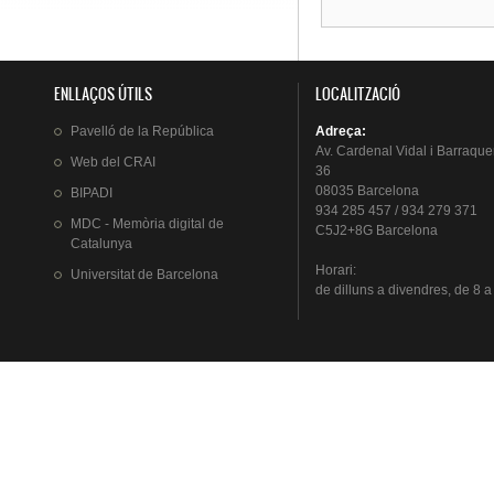
ENLLAÇOS ÚTILS
LOCALITZACIÓ
Pavelló
de la
República
Adreça
:
Av.
Cardenal
Vidal i
Barraque
Web del
CRAI
36
08035 Barcelona
BIPADI
934 285 457 / 934 279 371
MDC - Memòria digital de
C5J2+8G Barcelona
Catalunya
Horari
:
Universitat
de Barcelona
de
dilluns
a
divendres
, de 8 a