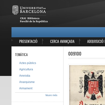
Vés al contingut
MAIN MENU
PRESENTACIÓ
CERCA AVANÇADA
ADQUISICIÓ 
009100
TEMÀTICA
Actes públics
Agricultura
Amnistia
Anarquisme
Armament
Veure més