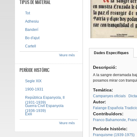
TIPUS DE MATERIAL
Tot
Adhesiu
Banderí
Bo d'ajut
Cartell
Dades Especifiques
(pes
Veure més
Tab group
activ
Descripció:
PERÍODE HISTÒRIC
A la sangre derramada bajo
posamos mirar con tranqui
Segle XIX
1900-1931
Temàtica:
Campanyes oficials
Dict
República Espanyola, II
Autor:
(1931-1939)
Guerra Civil Espanyola
Falange Española Tradicion
(1936-1939)
Contribuïdors:
Exili
Franco Bahamonde, Franc
Veure més
Període històric:
Franquisme (1939-1975)