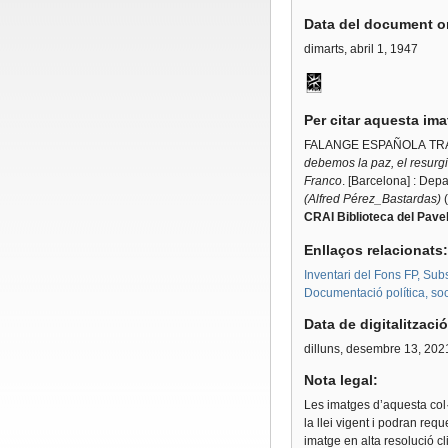
Data del document or
dimarts, abril 1, 1947
Per citar aquesta im
FALANGE ESPAÑOLA TRA
debemos la paz, el resurgi
Franco
. [Barcelona] : De
(Alfred Pérez_Bastardas)
(
CRAI Biblioteca del Pavel
Enllaços relacionats
Inventari del Fons FP, Sub
Documentació política, soci
Data de digitalitzaci
dilluns, desembre 13, 202
Nota legal:
Les imatges d’aquesta col·
la llei vigent i podran req
imatge en alta resolució c