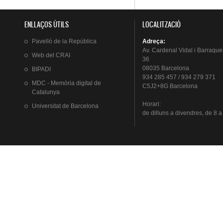
ENLLAÇOS ÚTILS
LOCALITZACIÓ
Pavelló
de la
República
Adreça
:
Av.
Cardenal
Vidal i
Barraque
Web del
CRAI
36
08035 Barcelona
BIPADI
934 285 457 / 934 279 371
MDC - Memòria digital de
C5J2+8G Barcelona
Catalunya
Horari
:
Universitat
de Barcelona
de
dilluns
a
divendres
, de 8 a