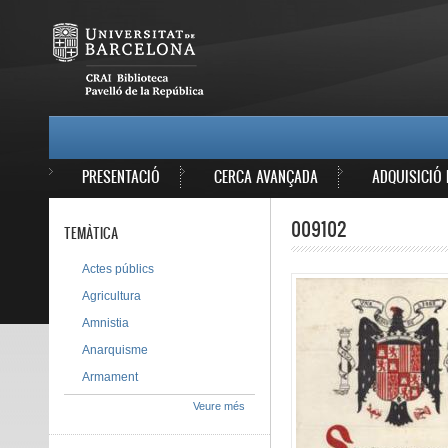
Vés al contingut
MAIN MENU
PRESENTACIÓ
CERCA AVANÇADA
ADQUISICIÓ 
009102
TEMÀTICA
Actes públics
Agricultura
Amnistia
Anarquisme
Armament
Veure més