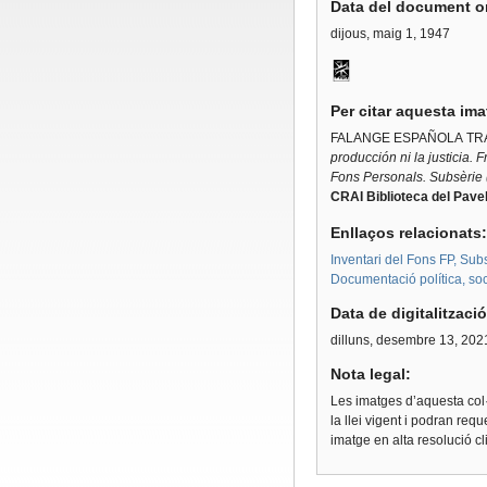
Data del document or
dijous, maig 1, 1947
Per citar aquesta im
FALANGE ESPAÑOLA TRA
producción ni la justicia. 
Fons Personals. Subsèrie 
CRAI Biblioteca del Pavel
Enllaços relacionats
Inventari del Fons FP, Sub
Documentació política, soci
Data de digitalitzaci
dilluns, desembre 13, 202
Nota legal:
Les imatges d’aquesta col·
la llei vigent i podran req
imatge en alta resolució c