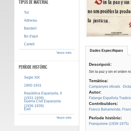
TIPUS DE MATERIAL
Tot
Adhesiu
Banderí
Bo d'ajut
Cartell
Dades Especifiques
(pes
Veure més
Tab group
activ
Descripció:
PERÍODE HISTÒRIC
Sin la paz y sin el orden n
Segle XIX
Temàtica:
1900-1931
Campanyes oficials
Dict
Autor:
República Espanyola, II
(1931-1939)
Falange Española Tradicion
Guerra Civil Espanyola
Contribuïdors:
(1936-1939)
Exili
Franco Bahamonde, Franc
Període històric:
Veure més
Franquisme (1939-1975)