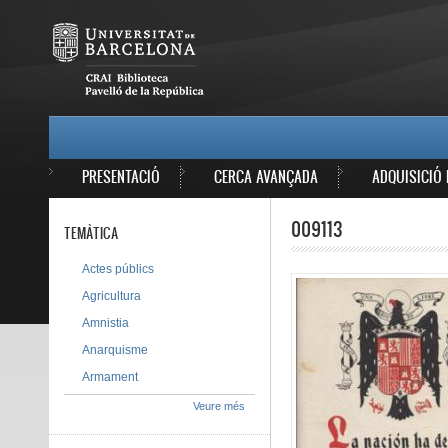
Vés al contingut
MAIN MENU
PRESENTACIÓ
CERCA AVANÇADA
ADQUISICIÓ 
009113
TEMÀTICA
Actes públics
Agricultura
Amnistia
Anarquisme
Armament
Veure més