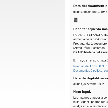
Data del document or
dilluns, desembre 1, 1947
Per citar aquesta im
FALANGE ESPAÑOLA TRA
aumento de la producción n
Propaganda, 1 desembre
(Alfred Pérez-Bastardas) 1
CRAI Biblioteca del Pavel
Enllaços relacionats
Inventari del Fons FP, Sub
Documentació política, soci
Data de digitalitzaci
dilluns, desembre 13, 202
Nota legal:
Les imatges d’aquesta col·
la llei vigent i podran req
imatge en alta resolució c