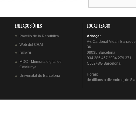
ENLLAÇOS ÚTILS
LOCALITZACIÓ
Pavelló
de la
República
Adreça
:
Av.
Cardenal
Vidal i
Barraque
Web del
CRAI
36
08035 Barcelona
BIPADI
934 285 457 / 934 279 371
MDC - Memòria digital de
C5J2+8G Barcelona
Catalunya
Horari
:
Universitat
de Barcelona
de
dilluns
a
divendres
, de 8 a