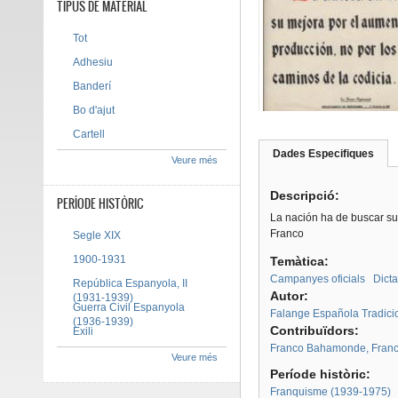
TIPUS DE MATERIAL
Tot
Adhesiu
Banderí
Bo d'ajut
Cartell
Dades Especifiques
(pes
Veure més
Tab group
activ
Descripció:
PERÍODE HISTÒRIC
La nación ha de buscar su 
Franco
Segle XIX
1900-1931
Temàtica:
Campanyes oficials
Dict
República Espanyola, II
Autor:
(1931-1939)
Guerra Civil Espanyola
Falange Española Tradicion
(1936-1939)
Contribuïdors:
Exili
Franco Bahamonde, Franc
Veure més
Període històric:
Franquisme (1939-1975)