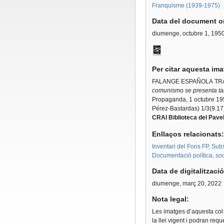
Franquisme (1939-1975)
Data del document or
diumenge, octubre 1, 195
Per citar aquesta im
FALANGE ESPAÑOLA TRA
comunismo se presenta tan
Propaganda, 1 octubre 19
Pérez-Bastardas) 1/3(9.17
CRAI Biblioteca del Pavel
Enllaços relacionats
Inventari del Fons FP, Sub
Documentació política, soci
Data de digitalitzaci
diumenge, març 20, 2022
Nota legal:
Les imatges d’aquesta col·
la llei vigent i podran req