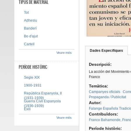
TIPUS DE MATERIAL
Tot
Adhesiu
Banderí
Bo d'ajut
Cartell
Dades Especifiques
(pes
Veure més
Tab group
activ
Descripció:
PERÍODE HISTÒRIC
La acción del Movimiento e
Franco
Segle XIX
1900-1931
Temàtica:
Campanyes oficials
Com
República Espanyola, II
Propaganda / Publicitat
(1931-1939)
Guerra Civil Espanyola
Autor:
(1936-1939)
Falange Española Tradicion
Exili
Contribuïdors:
Veure més
Franco Bahamonde, Franc
Període històric: