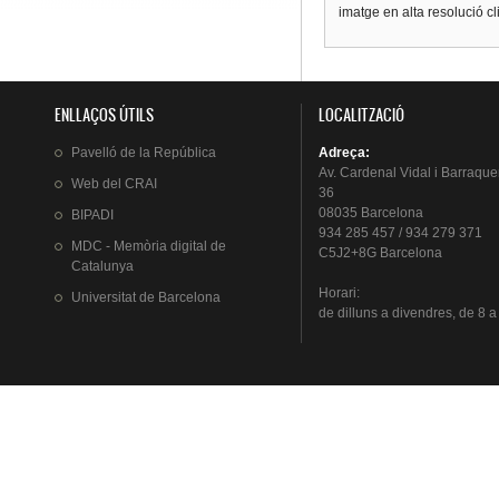
imatge en alta resolució c
ENLLAÇOS ÚTILS
LOCALITZACIÓ
Pavelló
de la
República
Adreça
:
Av.
Cardenal
Vidal i
Barraque
Web del
CRAI
36
08035 Barcelona
BIPADI
934 285 457 / 934 279 371
MDC - Memòria digital de
C5J2+8G Barcelona
Catalunya
Horari
:
Universitat
de Barcelona
de
dilluns
a
divendres
, de 8 a