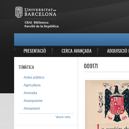
Vés al contingut
MAIN MENU
PRESENTACIÓ
CERCA AVANÇADA
ADQUISICIÓ 
009171
TEMÀTICA
Actes públics
Agricultura
Amnistia
Anarquisme
Armament
Veure més