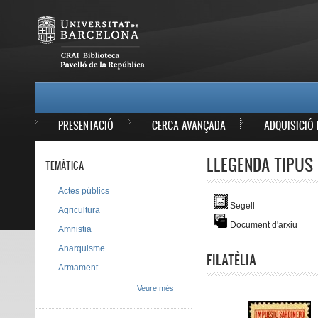
Vés al contingut
MAIN MENU
PRESENTACIÓ
CERCA AVANÇADA
ADQUISICIÓ 
LLEGENDA TIPUS 
TEMÀTICA
Actes públics
Segell
Agricultura
Document d'arxiu
Amnistia
Anarquisme
FILATÈLIA
Armament
Veure més