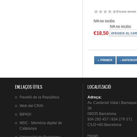
Encara sense 
IVA no inclòs
IVA no inclòs
€18,50
Pàgines
« PRIMER
‹ ANTERIO
ENLLAÇOS ÚTILS
LOCALITZACIÓ
Pavelló
de la
República
Adreça
:
Av.
Cardenal
Vidal i
Barraque
Web del
CRAI
36
08035 Barcelona
BIPADI
934 285 457 / 934 279 371
MDC - Memòria digital de
C5J2+8G Barcelona
Catalunya
Horari
: