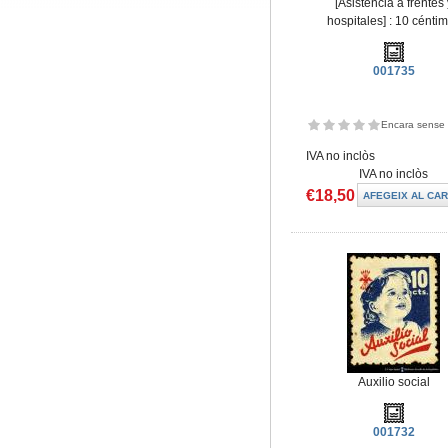
[Asistencia a frentes 
hospitales] : 10 cénti
001735
Encara sense 
IVA no inclòs
IVA no inclòs
€18,50
Auxilio social
001732