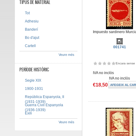
TIPUS DE MATERIAL
Tot
Adhesiu
Banderí
Impuesto sardinero Murci
Bo d'ajut
Cartell
001741
Veure més
Encara sense 
PERÍODE HISTÒRIC
IVA no inclòs
IVA no inclòs
Segle XIX
€18,50
1900-1931
República Espanyola, II
(1931-1939)
Guerra Civil Espanyola
(1936-1939)
Exili
Veure més