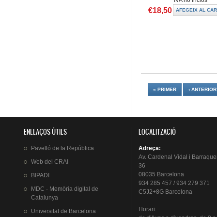
€18,50
Pàgines
« PRIMER
‹ ANTERIOR
ENLLAÇOS ÚTILS
LOCALITZACIÓ
Pavelló
de la
República
Adreça
:
Av.
Cardenal
Vidal i
Barraque
Web del
CRAI
36
08035 Barcelona
BIPADI
934 285 457 / 934 279 371
MDC - Memòria digital de
C5J2+8G Barcelona
Catalunya
Horari
:
Universitat
de Barcelona