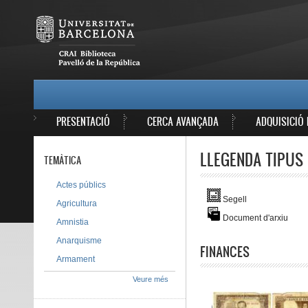
Vés al contingut
MAIN MENU
PRESENTACIÓ
CERCA AVANÇADA
ADQUISICIÓ 
LLEGENDA TIPUS 
TEMÀTICA
Actes públics
Segell
Agricultura
Document d'arxiu
Amnistia
Anarquisme
FINANCES
Armament
Veure més