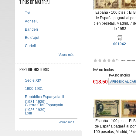
TIPUS DE MATERIAL
España - 100 ptes. : El 
Tot
de España pagará al por
Adhesiu
cien pesetas, Madrid, 7 de
de 1953
Banderí
Bo d'ajut
001042
Cartell
Veure més
Encara sense 
PERÍODE HISTÒRIC
IVA no inclòs
IVA no inclòs
Segle XIX
€18,50
1900-1931
República Espanyola, II
(1931-1939)
Guerra Civil Espanyola
(1936-1939)
Exili
España - 100 ptes. : El 
Veure més
de España pagará al por
100 pesetas, Madrid, 1º de