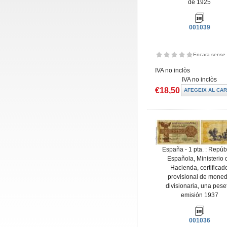
de 1925
001039
Encara sense 
IVA no inclòs
IVA no inclòs
€18,50
España - 1 pta. : Repúb
Española, Ministerio 
Hacienda, certificad
provisional de mone
divisionaria, una pese
emisión 1937
001036