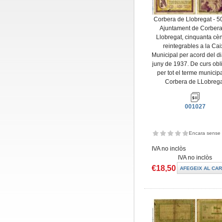
Corbera de Llobregat - 50 
Ajuntament de Corbera
Llobregat, cinquanta cè
reintegrables a la Ca
Municipal per acord del d
juny de 1937. De curs obli
per tot el terme municip
Corbera de LLobreg
001027
Encara sense 
IVA no inclòs
IVA no inclòs
€18,50