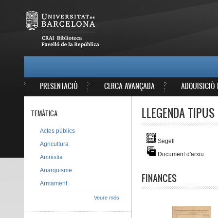
Vés al contingut
MAIN MENU
PRESENTACIÓ
CERCA AVANÇADA
ADQUISICIÓ 
LLEGENDA TIPUS 
TEMÀTICA
Actes públics
Segell
Agricultura
Document d'arxiu
Amnistia
Anarquisme
FINANCES
Armament
Veure més