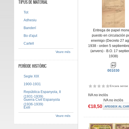
TIPUS DE MATERIAL
Tot
Adhesiu
Banderí
Entrega de papel mon
puesto en circulación po
Bo d'ajut
enemigo (Decreto 27 ag
Cartell
1938 - orden 5 septiembr
(anvers) - B.O. 17 septi
Veure més
1938)
PERÍODE HISTÒRIC
001030
Segle XIX
1900-1931
Encara sense 
República Espanyola, II
IVA no inclòs
(1931-1939)
Guerra Civil Espanyola
IVA no inclòs
(1936-1939)
€18,50
Exili
Veure més