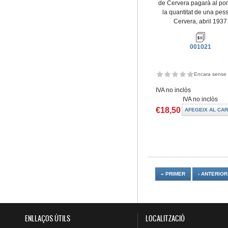
de Cervera pagarà al por
la quantitat de una pess
Cervera, abril 1937
001021
Encara sense 
IVA no inclòs
IVA no inclòs
€18,50
Pàgines
« PRIMER
‹ ANTERIOR
ENLLAÇOS ÚTILS
LOCALITZACIÓ