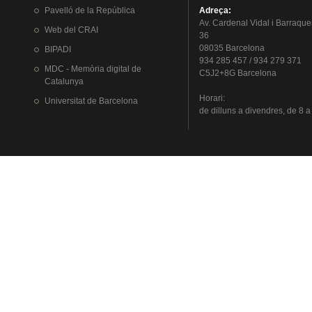
Pavelló
de la
República
Adreça
:
Av.
Cardenal
Vidal i
Barraque
Web del
CRAI
36
08035 Barcelona
BIPADI
934 285 457 / 934 279 371
MDC - Memòria digital de
C5J2+8G Barcelona
Catalunya
Horari
:
Universitat
de Barcelona
de
dilluns
a
divendres
, de 8 a