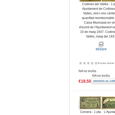
Codines del Vallès - 1 pt
Ajuntament de Codines
Vallès, vint-i-cinc cènt
quantitat reemborsable 
Caixa Municipal en vir
d'acord de l'Ajuntament e
10 de maig 1937. Codine
Vallès, maig del 193
001024
Encara sense 
IVA no inclòs
IVA no inclòs
€18,50
Cervera - 1 pta. : L'Ajun