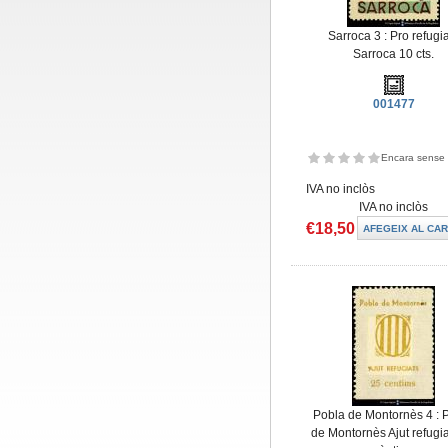
Sarroca 3 : Pro refugi
Sarroca 10 cts.
001477
Encara sense 
IVA no inclòs
IVA no inclòs
€18,50
Pobla de Montornès 4 : 
de Montornès Ajut refugi