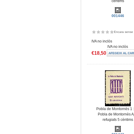
cèntims
001446
Encara sense 
IVA no inclòs
IVA no inclòs
€18,50
Pobla de Montornès 1 
Pobla de Montornès A
refugiats 5 cèntims