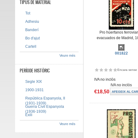
TIPUS DE MATERIAL
Tot
Adhesiu
Banderí
Pro húerfanos ferrovia
evacuados de Madrid, 10
Bo d'ajut
Cartell
001822
Veure més
PERÍODE HISTÒRIC
Encara sense 
IVA no inclòs
Segle XIX
IVA no inclòs
1900-1931
€18,50
República Espanyola, II
(1931-1939)
Guerra Civil Espanyola
(1936-1939)
Exili
Veure més