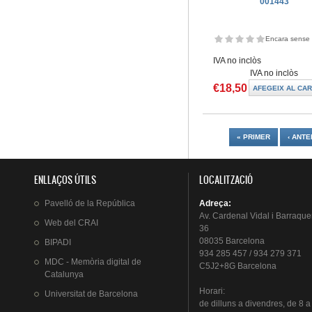
001443
Encara sense 
IVA no inclòs
IVA no inclòs
€18,50
Pàgines
« PRIMER
‹ ANTE
ENLLAÇOS ÚTILS
LOCALITZACIÓ
Pavelló
de la
República
Adreça
:
Av.
Cardenal
Vidal i
Barraque
Web del
CRAI
36
08035 Barcelona
BIPADI
934 285 457 / 934 279 371
MDC - Memòria digital de
C5J2+8G Barcelona
Catalunya
Horari
:
Universitat
de Barcelona
de
dilluns
a
divendres
, de 8 a