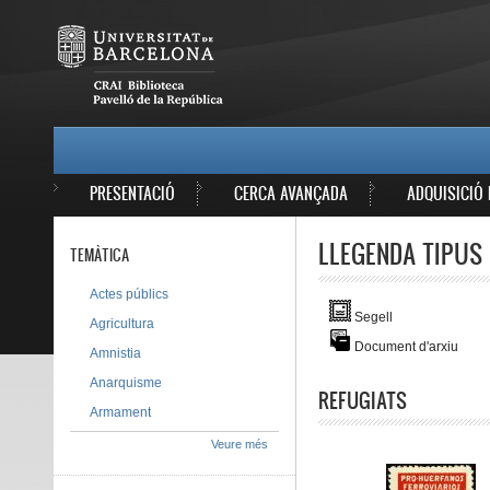
Vés al contingut
MAIN MENU
PRESENTACIÓ
CERCA AVANÇADA
ADQUISICIÓ 
LLEGENDA TIPUS 
TEMÀTICA
Actes públics
Segell
Agricultura
Document d'arxiu
Amnistia
Anarquisme
REFUGIATS
Armament
Veure més