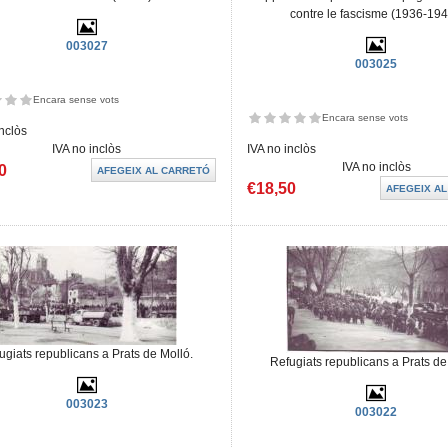
contre le fascisme (1936-194
003027
003025
Encara sense vots
Encara sense vots
inclòs
IVA no inclòs
IVA no inclòs
IVA no inclòs
0
€18,50
ugiats republicans a Prats de Molló.
Refugiats republicans a Prats de
003023
003022