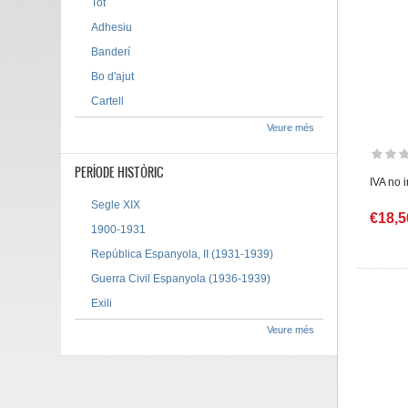
Tot
Adhesiu
Banderí
Bo d'ajut
Cartell
Veure més
PERÍODE HISTÒRIC
IVA no 
Segle XIX
€18,5
1900-1931
República Espanyola, II (1931-1939)
Guerra Civil Espanyola (1936-1939)
Exili
Veure més