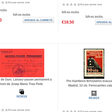
Encara sense vots
Encara sense vots
inclòs
IVA no inclòs
IVA no inclòs
IVA no inclòs
0
€18,50
de Gurs. Laissez-passer permanent a
Pro húerfanos ferroviarios evacu
nom de Josep Maria Trias Peitx.
Madrid, 10 cts. Ferrocarriles cat
003016
001824
Encara sense vots
Encara sense vots