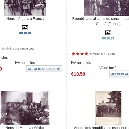
Nens refugiats a França
Republicans al camp de concentrac
Cebrià (França)
003030
003029
Encara sense vots
Mitjana:
4
(
1
vot)
inclòs
IVA no inclòs
IVA no inclòs
IVA no inclòs
0
€18,50
Nens de Morelia (Mèxic).
Apport des républicains espagnols à