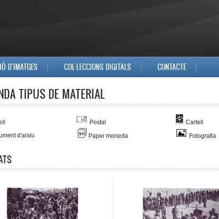
IÓ D'IMATGES
COL·LECCIONS DIGITALS
CONTACTE
NDA TIPUS DE MATERIAL
ll
Postal
Cartell
ment d'arxiu
Paper moneda
Fotografia
ATS