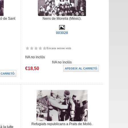
ió de Sant
Nens de Morelia (Mèxic).
003028
Encara sense vots
IVA no inclòs
IVA no inclòs
€18,50
Refugiats republicans a Prats de Molló.
 la lutte