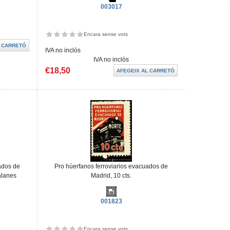
003017
Encara sense vots
IVA no inclòs
IVA no inclòs
€18,50
ados de
Pro húerfanos ferroviarios evacuados de
alanes
Madrid, 10 cts.
001823
Encara sense vots