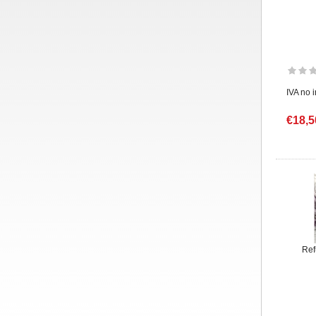
IVA no 
€18,5
Ref