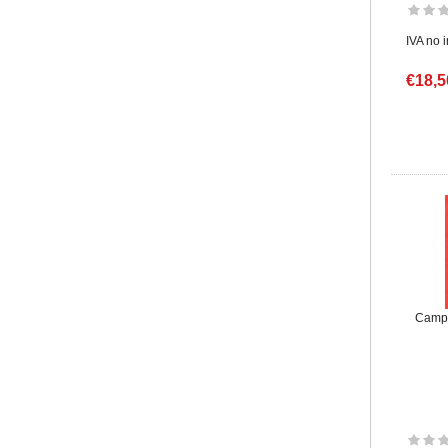
IVA no 
€18,5
Camp 