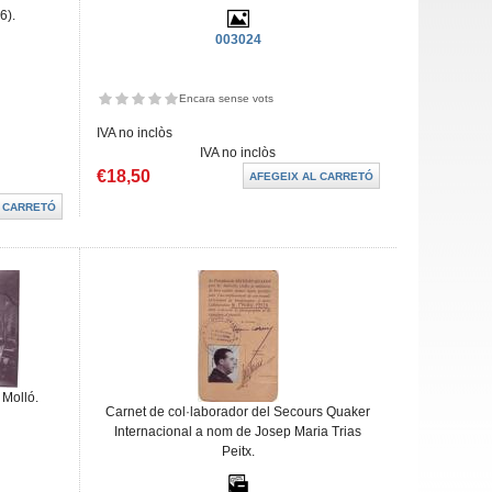
6).
003024
Encara sense vots
IVA no inclòs
IVA no inclòs
€18,50
 Molló.
Carnet de col·laborador del Secours Quaker
Internacional a nom de Josep Maria Trias
Peitx.