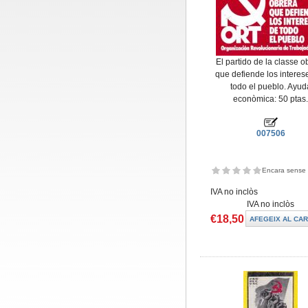
El partido de la classe o
que defiende los interes
todo el pueblo. Ayud
econòmica: 50 ptas
007506
Encara sense 
IVA no inclòs
IVA no inclòs
€18,50