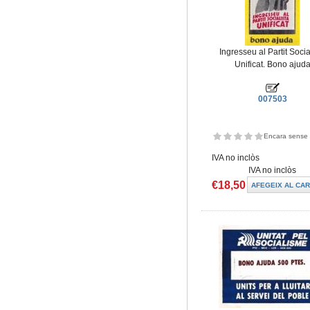
Ingresseu al Partit Socia
Unificat. Bono ajud
007503
Encara sense 
IVA no inclòs
IVA no inclòs
€18,50