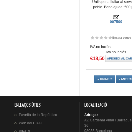
Units per a lluitar al serv
poble. Bono ajuda: 500 
007500
Encara sense 
IVA no inclòs
IVA no inclòs
€18,50
Pàgines
« PRIMER
‹ ANTER
ENLLAÇOS ÚTILS
LOCALITZACIÓ
Pavelló
de la
República
Adreça
:
Av.
Cardenal
Vidal i
Barraque
Web del
CRAI
36
08035 Barcelona
BIPADI