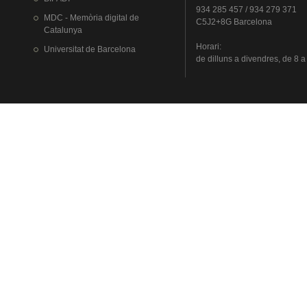
934 285 457 / 934 279 371
MDC - Memòria digital de
C5J2+8G Barcelona
Catalunya
Horari
:
Universitat
de Barcelona
de
dilluns
a
divendres
, de 8 a