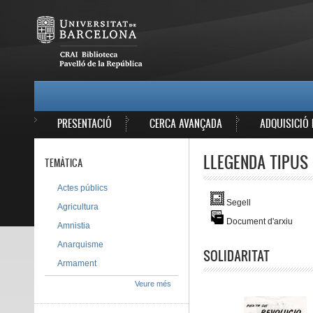
Vés al contingut
MAIN MENU
PRESENTACIÓ
CERCA AVANÇADA
ADQUISICIÓ 
LLEGENDA TIPUS 
TEMÀTICA
Actes públics
Segell
Agricultura
Document d'arxiu
Amnistia
Anarquisme
SOLIDARITAT
Armament
Veure més