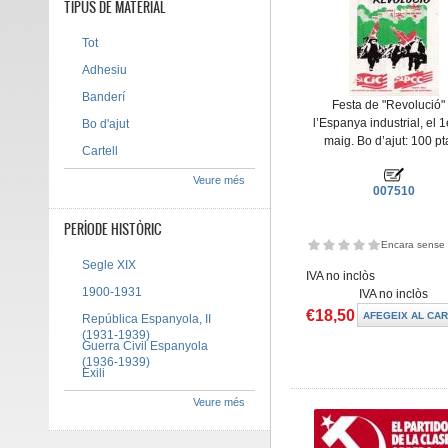
TIPUS DE MATERIAL
Tot
Adhesiu
Banderí
Festa de "Revolució"
l’Espanya industrial, el 
Bo d'ajut
maig. Bo d’ajut: 100 pt
Cartell
Veure més
007510
PERÍODE HISTÒRIC
Encara sense 
Segle XIX
IVA no inclòs
1900-1931
IVA no inclòs
€18,50
República Espanyola, II
(1931-1939)
Guerra Civil Espanyola
(1936-1939)
Exili
Veure més