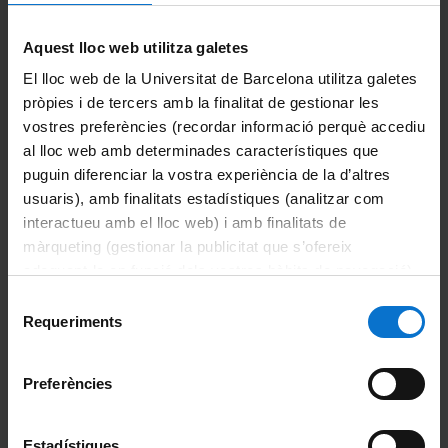
Barcelona
Aquest lloc web utilitza galetes
El lloc web de la Universitat de Barcelona utilitza galetes
pròpies i de tercers amb la finalitat de gestionar les
Categories:
Events
,
News
vostres preferències (recordar informació perquè accediu
al lloc web amb determinades característiques que
puguin diferenciar la vostra experiència de la d’altres
The
4th ELECMI International Workshop
, chaired by Prof.
usuaris), amb finalitats estadístiques (analitzar com
interactueu amb el lloc web) i amb finalitats de
Francesca Peiró (researcher at the IN²UB and the Faculty
màrqueting (gestionar la publicitat que s’ofereix
of Physics UB), will be an in-person meeting for all
adequant-la en funció dels vostres hàbits de navegació).
researchers interested in electron and scanning probe
Per obtenir més informació sobre les galetes podeu
Selecció
microscopy techniques. Reputed international speakers
consultar la
Política de galetes del lloc web de la
Requeriments
de
and researchers from ELECMI, working at the forefront of
Universitat de Barcelona
.
consentiment
technical and methodological developments in the field,
Preferències
will present their latest results aiming to illustrate the
potential of these microscopy techniques as an essential
Estadístiques