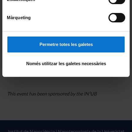
tool for both materials and soft matter characterisation at
ultimate spatial, energy or time resolutions.
Màrqueting
Dates: 27th-28th October, 2022
Venue: Aula Magna Enric Casassas, Faculties Physics and
Permetre totes les galetes
Chemistry, UB
Registration Deadline: 10/10/2022
Només utilitzar les galetes necessàries
This event has been sponsored by the IN²UB
Institut de Nanociència i Nanotecnologia de la Univeristat