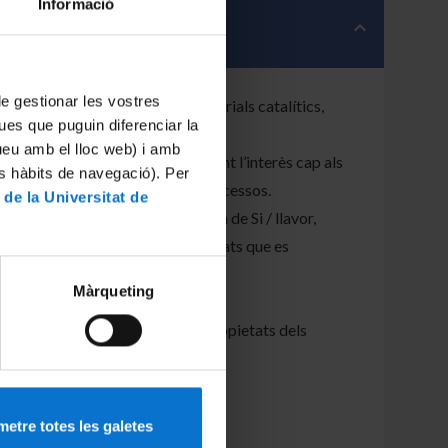
Informació
 de gestionar les vostres
preparació del material. Els materials catalítics,
ues que puguin diferenciar la
itzadors.
tueu amb el lloc web) i amb
essos d’electrodeposició, ampliant l’interès cap als
es hàbits de navegació). Per
s etapes de l’electrodeposició processos.
 de la Universitat de
rats (ITO, carboni, metalls, capa de Si / llavor,
s casos, els processos no desitjats que es
Màrqueting
ontribuir a la modificació de propietats dels
ics.
e nanoestructures multifuncionals.
etre totes les galetes