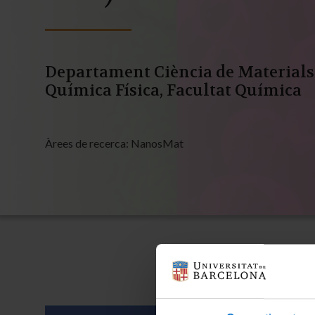
Departament Ciència de Materials
Química Física, Facultat Química
Àrees de recerca:
NanosMat