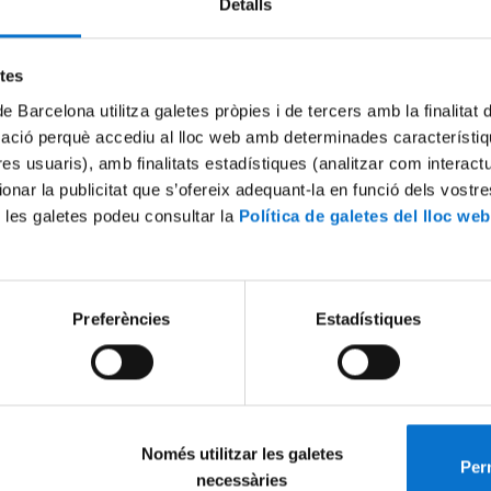
Detalls
etes
de Barcelona utilitza galetes pròpies i de tercers amb la finalitat
electrodeposició, tant en l’anàlisi de les primeres etapes com en la 
mació perquè accediu al lloc web amb determinades característiq
la seva implementació en sensors, dispositius, electro o fotocatal
tres usuaris), amb finalitats estadístiques (analitzar com interac
s’han incorporat, totalment o parcialment, com a dissolvents en proc
ionar la publicitat que s’ofereix adequant-la en funció dels vostr
líquid-elèctrode, que podrien afectar significativament les primere
 les galetes podeu consultar la
Política de galetes del lloc web
nteressos, s’han preparat nanoestructures en un ampli tipus de subst
o Au ben ordenats). Aquests nous dissolvents minimitzen, en algun
Preferències
Estadístiques
tos amb partícules micro o nanomètriques incrustades, que poden c
micro i nano per a la seva aplicació en sensors o dispositius magnèt
s ben ordenades mitjançant líquids iònics (RTIL, DES). Preparació d
Només utilitzar les galetes
Perm
necessàries
ibles per a aplicacions intra-extracel·lulars.