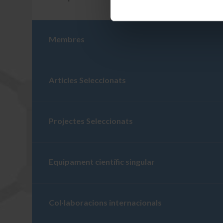
Membres
Articles Seleccionats
Projectes Seleccionats
Equipament científic singular
Col·laboracions internacionals