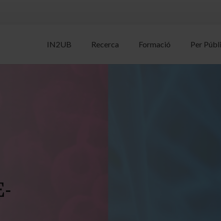
IN2UB
Recerca
Formació
Per Públ
E-