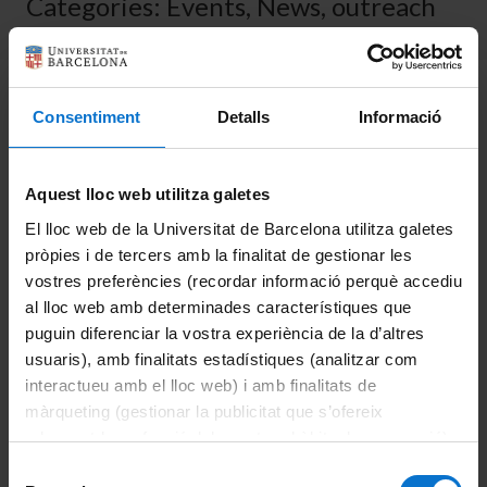
Categories:
Events
,
News
,
outreach
Cafè amb Científiques en el marc de l’11 de febrer
Dia
Consentiment
Detalls
Informació
Internacional de la Nena i la Dona en la Ciència
.
17/02/2023 – Sala de Graus Eduard Fontseré (Facultats de
Aquest lloc web utilitza galetes
Física i Química)
El lloc web de la Universitat de Barcelona utilitza galetes
pròpies i de tercers amb la finalitat de gestionar les
Has pensat mai a fer carrer a la ciència? No estàs molt
vostres preferències (recordar informació perquè accediu
segura de com és? A aquesta activitat convidem a tothom,
al lloc web amb determinades característiques que
puguin diferenciar la vostra experiència de la d’altres
especialment dones en ciència, a compartir un espai amb
usuaris), amb finalitats estadístiques (analitzar com
diferents científiques per posar en comú diferents
interactueu amb el lloc web) i amb finalitats de
aspectes de la carrera científica sent dona. Farem un
màrqueting (gestionar la publicitat que s’ofereix
col·loqui amb les participants i també
adequant-la en funció dels vostres hàbits de navegació).
gaudirem d’un coffee break per fomentar un espai de
Per obtenir més informació sobre les galetes podeu
Selecció