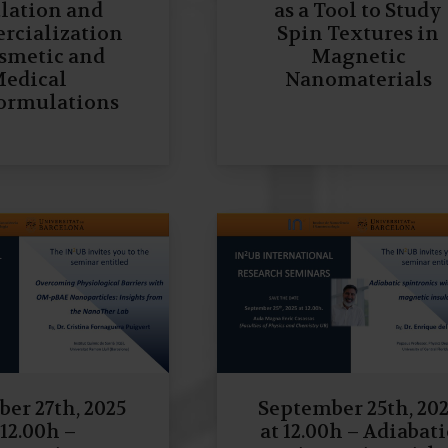
lation and
as a Tool to Study
cialization
Spin Textures in
osmetic and
Magnetic
edical
Nanomaterials
ormulations
er 27th, 2025
September 25th, 20
 12.00h –
at 12.00h – Adiabati