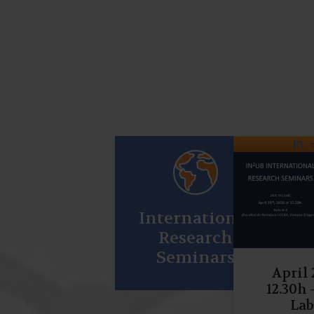
International
Research
Seminars
April 
12.30h
Lab