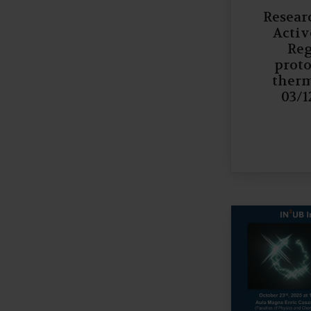
Resear
Activ
Reg
proto
therm
03/1