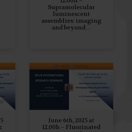
12.00h –
Supramolecular
luminescent
assemblies: imaging
and beyond…
25
June 6th, 2025 at
c
12.00h – Fluorinated