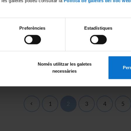
 les galetes podeu consultar la
Política de galetes del lloc web
Divulgació de
l’IN2UB – 4
novembre 2025 –
Sala de Graus Edua
B al Festival
Preferències
Estadístiques
Fontserè
amenos9 –
rograma
aixa – 9 i 10
ig 2025
Només utilitzar les galetes
Perm
necessàries
1
2
3
4
5