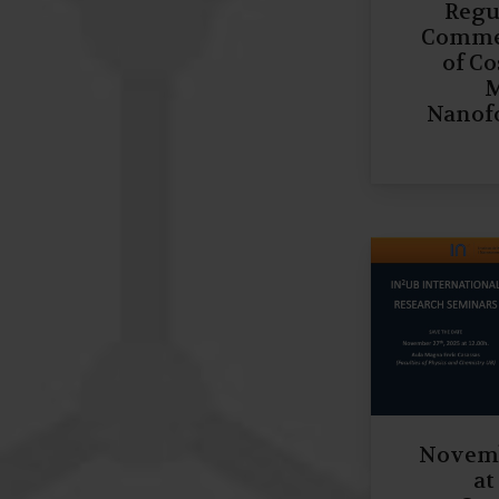
Regu
Commer
of C
M
Nanof
Novemb
at