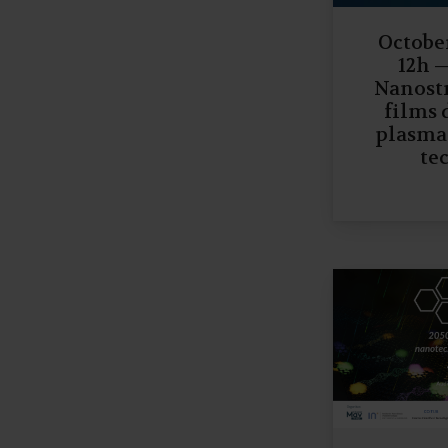
October
12h 
Nanost
films 
plasma
te