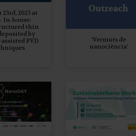
 23rd, 2025 at
— In-house:
ructured thin
deposited by
‘Vermuts de
-assisted PVD
nanociència’
chniques