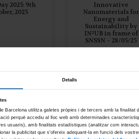
ay 2025: 9th
Innovative
ober, 2025
Nanomaterials fo
Energy and
Sustainability by
IN²UB in frame of
SNSSN – 28/05/25
Detalls
etes
de Barcelona utilitza galetes pròpies i de tercers amb la finalitat
mació perquè accediu al lloc web amb determinades característiq
tres usuaris), amb finalitats estadístiques (analitzar com interac
ionar la publicitat que s’ofereix adequant-la en funció dels vostr
III Trobada de