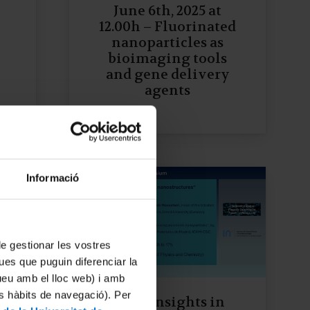
June 6th, 2025 at
r
12.00h – Fluorinated
nanoparticles as
bioimaging tools
and gene delivery
agents
Informació
 de gestionar les vostres
ues que puguin diferenciar la
tueu amb el lloc web) i amb
es hàbits de navegació). Per
“New insights in