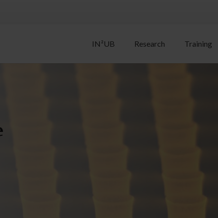
IN²UB
Research
Training
e