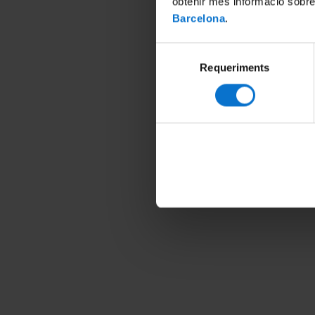
obtenir més informació sobre
Barcelona
.
Selecció
L’IN2U
Requeriments
de
10al
consentiment
P
CosmoC
ma