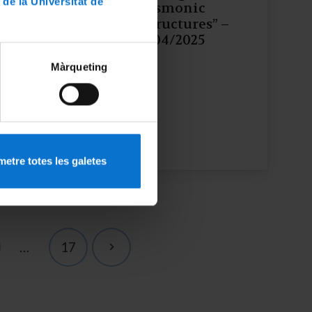
 de la Universitat de
plasmonic
nanostructures” –
10/04/2025
rd
Màrqueting
etre totes les galetes
…
17