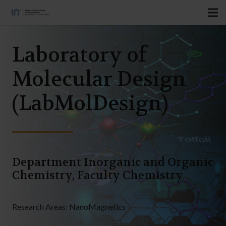
Laboratory of
Molecular Design
(LabMolDesign)
Department Inorganic and Organic
Chemistry, Faculty Chemistry
Research Areas:
NanoMagnetics