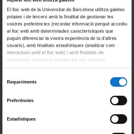
functional guests are prepared and studied in the
El lloc web de la Universitat de Barcelona utilitza galetes
group.
pròpies i de tercers amb la finalitat de gestionar les
vostres preferències (recordar informació perquè accediu
MOLECULAR BASED QUANTUM COMPUTING
al lloc web amb determinades característiques que
puguin diferenciar la vostra experiència de la d’altres
Molecular quantum bits (qubits) and quantum
usuaris), amb finalitats estadístiques (analitzar com
gates (qugates) that use the electronic spin as
interactueu amb el lloc web) i amb finalitats de
elementary unit of quantum information are
màrqueting (gestionar la publicitat que s’ofereix
adequant-la en funció dels vostres hàbits de navegació).
prepared with transition metals and lanthanides.
Per obtenir més informació sobre les galetes podeu
Selecció
Quantum gates assemble two or three qubits
consultar la
Política de galetes del lloc web de la
Requeriments
de
entangled and not equivalent for individual
Universitat de Barcelona
.
consentiment
addressing. The quantum coherent properties of
Preferències
these systems are investigated and the molecules
are incorporated (in the context of a consortium)
into quantum electrodynamic devices with the aim
Estadístiques
to build hybrid quantum processors.