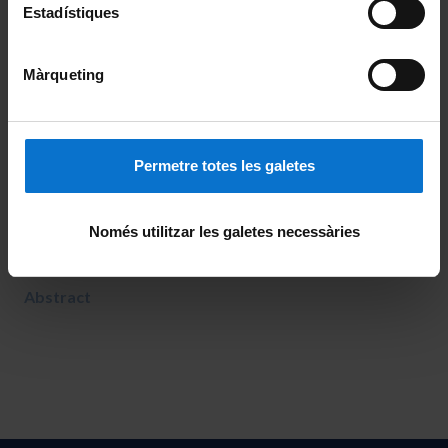
The Mystery of Hybrid Interfaces and Interface-
Estadístiques
Dominating Processes – Empirizing Insights through
Atomistic Simulations
Màrqueting
By,
Dr. Susan Köppen
, Modeling Group “Biomolecular
Modeling”, Department of Hybrid Materials Interfaces.,
Faculty of Production Engineering, University of
Permetre totes les galetes
Bremen
Només utilitzar les galetes necessàries
March 31
st
, 2022 at 12.00h – CANCELLED
Abstract