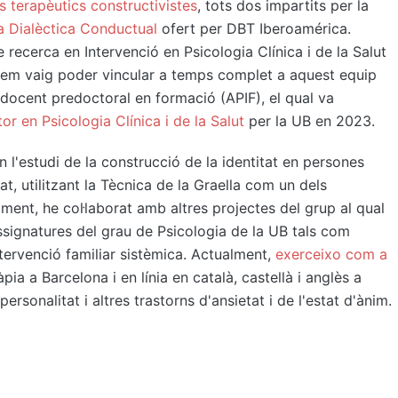
s terapèutics constructivistes
, tots dos impartits per la
a Dialèctica Conductual
ofert per DBT Iberoamérica.
recerca en Intervenció en Psicologia Clínica i de la Salut
9 em vaig poder vincular a temps complet a aquest equip
 docent predoctoral en formació (APIF), el qual va
or en Psicologia Clínica i de la Salut
per la UB en 2023.
n l'estudi de la construcció de la identitat en persones
at, utilitzant la Tècnica de la Graella com un dels
ment, he col·laborat amb altres projectes del grup al qual
ssignatures del grau de Psicologia de la UB tals com
intervenció familiar sistèmica. Actualment,
exerceixo com a
ia a Barcelona i en línia en català, castellà i anglès a
ersonalitat i altres trastorns d'ansietat i de l'estat d'ànim.