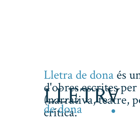
Lletra de dona
és un
d'obres escrites per 
(narrativa, teatre, 
crítica.