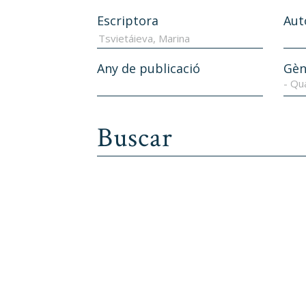
Escriptora
Aut
Any de publicació
Gèn
- Qu