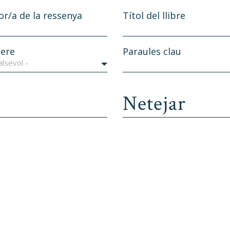
or/a de la ressenya
Títol del llibre
ere
Paraules clau
alsevol -