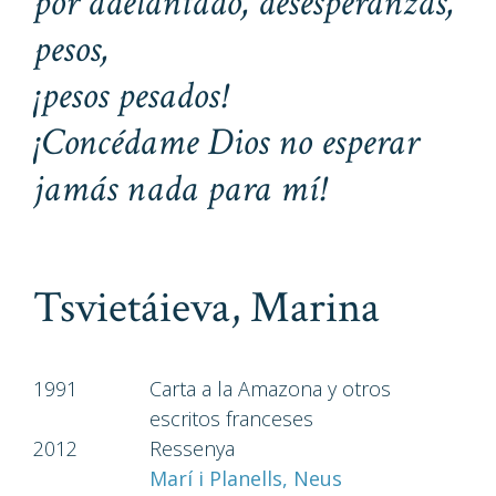
por adelantado, desesperanzas,
pesos,
¡pesos pesados!
¡Concédame Dios no esperar
jamás nada para mí!
Tsvietáieva, Marina
1991
Carta a la Amazona y otros
escritos franceses
2012
Ressenya
Marí i Planells, Neus