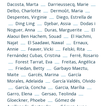
Dacosta, Marta
Darrieussecq, Marie
Delbo, Charlotte
Dermoût, Maria
Despentes, Virginie
Diego, Estrella de
Ding Ling
Djebar, Assia
Dodas i
Noguer, Anna
Duras, Marguerite
El
Alaoui Ben Hachem, Souad
El Hachmi,
Najat
El Saadawi, Nawal
Ernaux,
Annie
Feaver, Vicki
Felski, Rita
Fernández Cubas, Cristina
Ferré, Rosario
Forest Tarrat, Eva
Freitas, Angélica
Friedan, Betty
Garbayo Maeztu,
Maite
Garcés, Marina
García
Morales, Adelaida
García Valdés, Olvido
García, Concha
Garcia, Marília
Garro, Elena
Gersao, Teolinda
Gloeckner, Phoebe
Gómez de