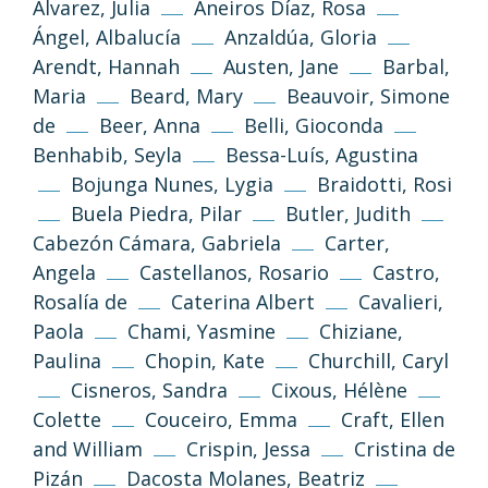
Álvarez, Julia
Aneiros Díaz, Rosa
Ángel, Albalucía
Anzaldúa, Gloria
Arendt, Hannah
Austen, Jane
Barbal,
Maria
Beard, Mary
Beauvoir, Simone
de
Beer, Anna
Belli, Gioconda
Benhabib, Seyla
Bessa-Luís, Agustina
Bojunga Nunes, Lygia
Braidotti, Rosi
Buela Piedra, Pilar
Butler, Judith
Cabezón Cámara, Gabriela
Carter,
Angela
Castellanos, Rosario
Castro,
Rosalía de
Caterina Albert
Cavalieri,
Paola
Chami, Yasmine
Chiziane,
Paulina
Chopin, Kate
Churchill, Caryl
Cisneros, Sandra
Cixous, Hélène
Colette
Couceiro, Emma
Craft, Ellen
and William
Crispin, Jessa
Cristina de
Pizán
Dacosta Molanes, Beatriz