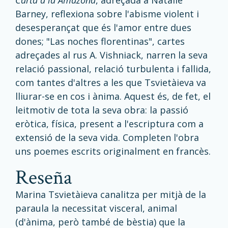
Carta a la Amazona
, adreçada a Natalie
Barney, reflexiona sobre l'abisme violent i
desesperançat que és l'amor entre dues
dones; "Las noches florentinas", cartes
adreçades al rus A. Vishniack, narren la seva
relació passional, relació turbulenta i fallida,
com tantes d'altres a les que Tsvietàieva va
lliurar-se en cos i ànima. Aquest és, de fet, el
leitmotiv de tota la seva obra: la passió
eròtica, física, present a l'escriptura com a
extensió de la seva vida. Completen l'obra
uns poemes escrits originalment en francès.
reseña
Marina Tsvietàieva canalitza per mitjà de la
paraula la necessitat visceral, animal
(d'ànima, però també de bèstia) que la