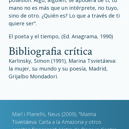
posesión. Algo, alguien, se apodera de ti, tu
mano no es más que un intérprete, no tuyo,
sino de otro. ¿Quién es? Lo que a través de ti
quiere ser".
El poeta y el tiempo, (Ed. Anagrama, 1990)
bibliografia crítica
Karlinsky, Simon (1991), Marina Tsvietáieva:
la mujer, su mundo y su poesía, Madrid,
Grijalbo Mondadori.
Marí i Planells, Neus (2009), "Marina
Tsvietáieva. Carta a la Amazona y otros