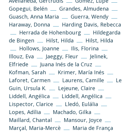
Avellaneda, Gertrudis
Gómez, Lupe
Gopegui, Belén
Grandes, Almudena
Guasch, Anna Maria
Guerra, Wendy
Haraway, Donna
Harding Davis, Rebecca
Herrada de Hohenbourg
Hildegarda
de Bingen
Hilst, Hilda
Hilst, Hilda
Hollows, Joanne
Ilis, Florina
Illouz, Eva
Jaeggy, Fleur
Jelinek,
Elfriede
Juana Inés de la Cruz
Kofman, Sarah
Krimer, María Inés
Laforet, Carmen
Laurens, Camille
Le
(CC-BY-NC-SA 3.0)
Guin, Ursula K.
Lejeune, Claire
Tornar a dalt
Liddell, Angélica
Liddell, Angélica
Si no s’indica altra cosa, els textos i imatges
Lispector, Clarice
Lledó, Eulália
d’aquest web es publiquen sota llicència
Lopes, Adília
Machado, Gilka
Creative Commons 3.0 de Reconeixement-
Maillard, Chantal
Mansour, Joyce
NoComercial-CompartirIgual (cc-by-nc-sa
3.0)
Marçal, Maria-Mercè
Maria de França