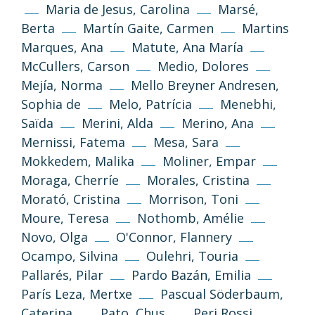
Maria de Jesus, Carolina
Marsé,
Berta
Martín Gaite, Carmen
Martins
Informació i normes
Marques, Ana
Matute, Ana María
McCullers, Carson
Medio, Dolores
Mejía, Norma
Mello Breyner Andresen,
Sophia de
Melo, Patrícia
Menebhi,
Saïda
Merini, Alda
Merino, Ana
Mernissi, Fatema
Mesa, Sara
Mokkedem, Malika
Moliner, Empar
Moraga, Cherríe
Morales, Cristina
Política de privacitat
Avís legal
Morató, Cristina
Morrison, Toni
Política de galetes
Moure, Teresa
Nothomb, Amélie
Novo, Olga
O'Connor, Flannery
Ocampo, Silvina
Oulehri, Touria
Desenvolupament web
Estudi Llimona
Pallarés, Pilar
Pardo Bazán, Emilia
París Leza, Mertxe
Pascual Söderbaum,
Caterina
Pato, Chus
Peri Rossi,