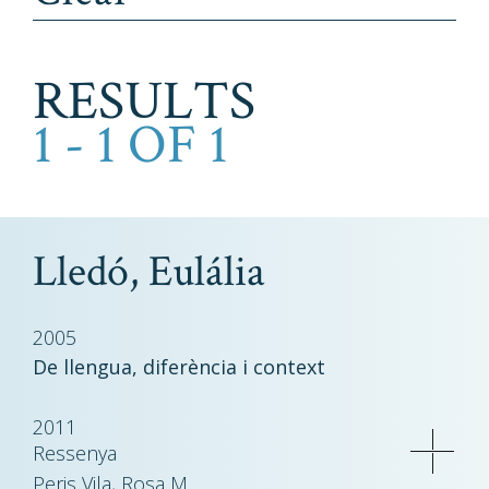
RESULTS
1 - 1 OF 1
Lledó, Eulália
2005
De llengua, diferència i context
2011
Ressenya
Peris Vila, Rosa M.