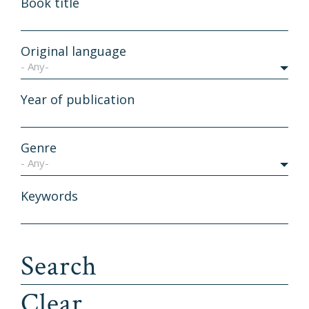
Book title
Original language
- Any-
Year of publication
Genre
- Any-
Keywords