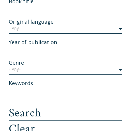
Book title
Original language
- Any-
Year of publication
Genre
- Any-
Keywords