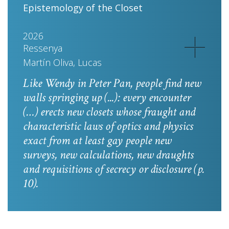
Epistemology of the Closet
2026
Ressenya
Martín Oliva, Lucas
Like Wendy in
Peter Pan
, people find new
walls springing up (...): every encounter
(…) erects new closets whose fraught and
characteristic laws of optics and physics
exact from at least gay people new
surveys, new calculations, new draughts
and requisitions of secrecy or disclosure
(p.
10).