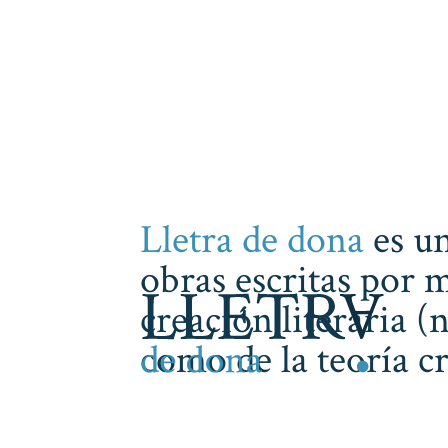
Lletra de dona
es un
obras escritas por m
creación literaria (
como de la teoría cr