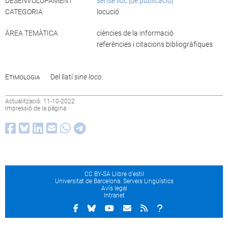
DESENVOLUPAMENT
sense lloc [de publicació]
CATEGORIA
locució
ÀREA TEMÀTICA
ciències de la informació
referències i citacions bibliogràfiques
Etimologia
Del llatí
sine loco
.
Actualització: 11-10-2022
Impressió de la pàgina
CC BY-SA Llibre d’estil
Universitat de Barcelona. Serveis Lingüístics
Avís legal
Intranet