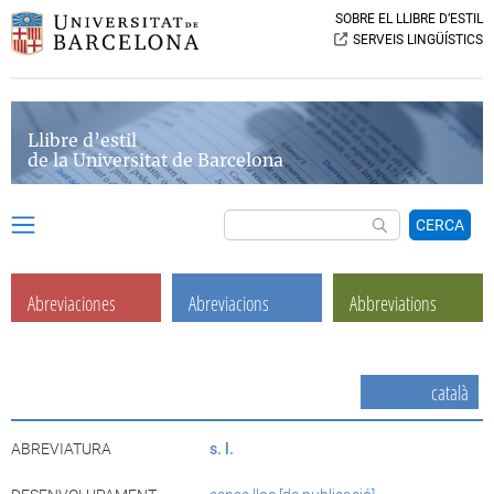
SOBRE EL LLIBRE D’ESTIL
SERVEIS LINGÜÍSTICS
Llibre d’estil
de la Universitat de Barcelona
CERCA
Abreviaciones
Abreviacions
Abbreviations
català
ABREVIATURA
s. l.