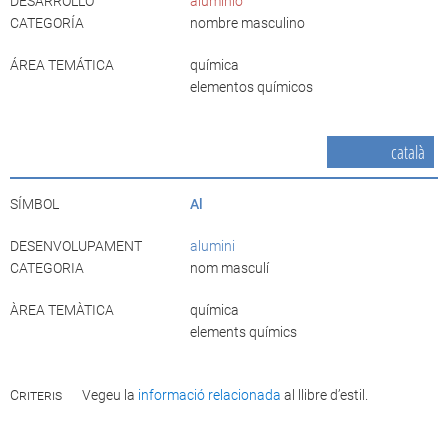
DESARROLLO
aluminio
CATEGORÍA
nombre masculino
ÁREA TEMÁTICA
química
elementos químicos
català
SÍMBOL
Al
DESENVOLUPAMENT
alumini
CATEGORIA
nom masculí
ÀREA TEMÀTICA
química
elements químics
Criteris
Vegeu la
informació relacionada
al llibre d’estil.