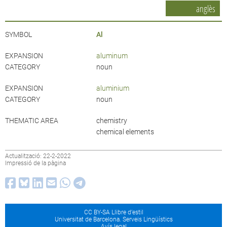
anglès
SYMBOL
Al
EXPANSION
aluminum
CATEGORY
noun
EXPANSION
aluminium
CATEGORY
noun
THEMATIC AREA
chemistry
chemical elements
Actualització: 22-2-2022
Impressió de la pàgina
CC BY-SA Llibre d’estil
Universitat de Barcelona. Serveis Lingüístics
Avís legal