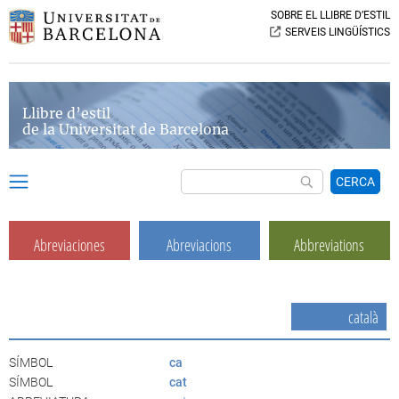
SOBRE EL LLIBRE D’ESTIL
SERVEIS LINGÜÍSTICS
Llibre d’estil
de la Universitat de Barcelona
CERCA
Abreviaciones
Abreviacions
Abbreviations
català
SÍMBOL
ca
SÍMBOL
cat