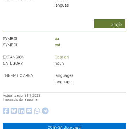
lenguas
anglès
SYMBOL
ca
SYMBOL
cat
EXPANSION
Catalan
CATEGORY
noun
THEMATIC AREA
languages
languages
Actualització: 31-1-2023
Impressió de la pàgina
CC BY-SA Llibre d’estil