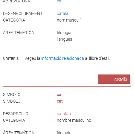
ABREVIATURA
cat.
DESENVOLUPAMENT
català
CATEGORIA
nom masculí
ÀREA TEMÀTICA
filologia
llengües
Criteris
Vegeu la
informació relacionada
al llibre d’estil.
castellà
SÍMBOLO
ca
SÍMBOLO
cat
DESARROLLO
catalán
CATEGORÍA
nombre masculino
ÁREA TEMÁTICA
filología