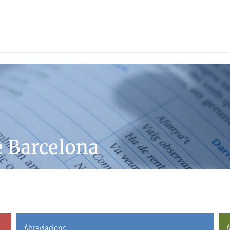
e Barcelona
Abreviacions
A