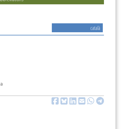
català
ia