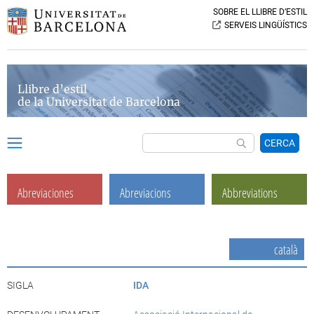
SOBRE EL LLIBRE D’ESTIL
SERVEIS LINGÜÍSTICS
Llibre d’estil
de la Universitat de Barcelona
CERCA
Abreviaciones
Abreviacions
Abbreviations
català
SIGLA
IDA