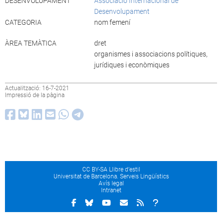
DESENVOLUPAMENT
Associació Internacional de
Desenvolupament
CATEGORIA
nom femení
ÀREA TEMÀTICA
dret
organismes i associacions polítiques,
jurídiques i econòmiques
Actualització: 16-7-2021
Impressió de la pàgina
CC BY-SA Llibre d’estil
Universitat de Barcelona. Serveis Lingüístics
Avís legal
Intranet