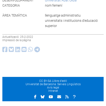
DESENVOLUPAMENT
Universitat Abat Oliba
CATEGORIA
nom femení
ÀREA TEMÀTICA
llenguatge administratiu
universitats i institucions d’educació
superior
Actualització: 25-2-2022
Impressió de la pàgina
CC BY-SA Llibre d’estil
Universitat de Barcelona. Serveis Lingüístics
Avís legal
Intranet