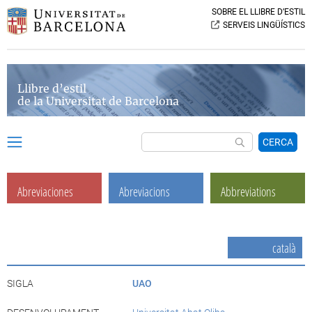
SOBRE EL LLIBRE D’ESTIL
SERVEIS LINGÜÍSTICS
Llibre d’estil
de la Universitat de Barcelona
CERCA
Abreviaciones
Abreviacions
Abbreviations
català
SIGLA
UAO