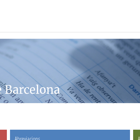
e Barcelona
Abreviacions
A