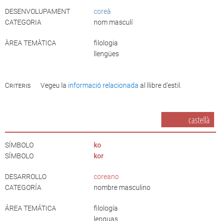
DESENVOLUPAMENT
coreà
CATEGORIA
nom masculí
ÀREA TEMÀTICA
filologia
llengües
Criteris
Vegeu la
informació relacionada
al llibre d’estil.
castellà
SÍMBOLO
ko
SÍMBOLO
kor
DESARROLLO
coreano
CATEGORÍA
nombre masculino
ÁREA TEMÁTICA
filología
lenguas