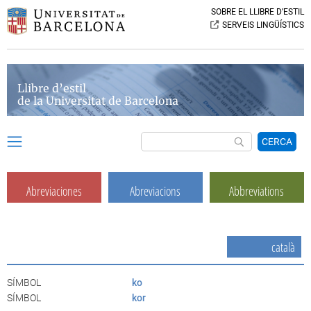
SOBRE EL LLIBRE D’ESTIL
SERVEIS LINGÜÍSTICS
Llibre d’estil
de la Universitat de Barcelona
CERCA
Abreviaciones
Abreviacions
Abbreviations
català
SÍMBOL
ko
SÍMBOL
kor