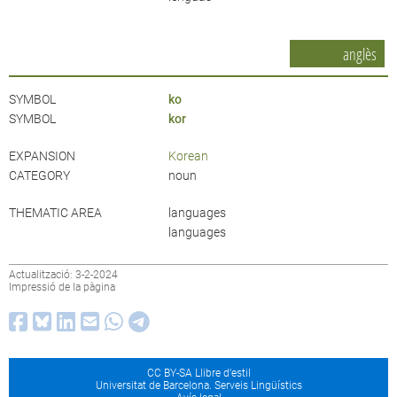
anglès
SYMBOL
ko
SYMBOL
kor
EXPANSION
Korean
CATEGORY
noun
THEMATIC AREA
languages
languages
Actualització: 3-2-2024
Impressió de la pàgina
CC BY-SA Llibre d’estil
Universitat de Barcelona. Serveis Lingüístics