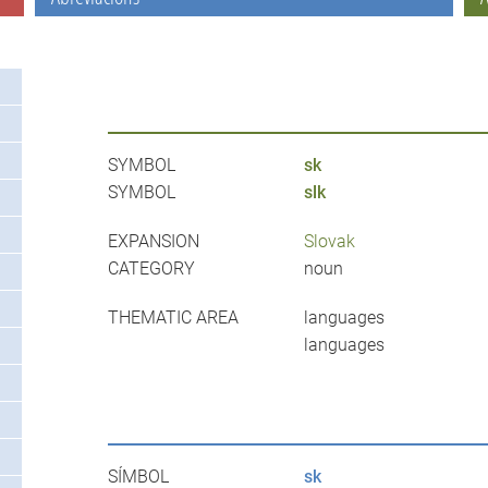
SYMBOL
sk
SYMBOL
slk
EXPANSION
Slovak
CATEGORY
noun
THEMATIC AREA
languages
languages
SÍMBOL
sk