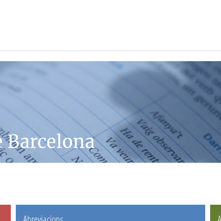
e Barcelona
Abreviacions
A