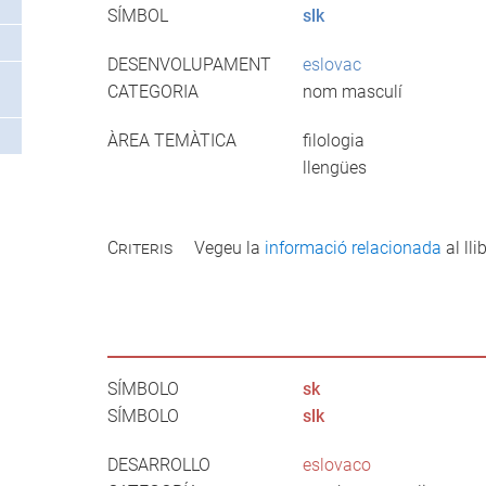
SÍMBOL
slk
DESENVOLUPAMENT
eslovac
CATEGORIA
nom masculí
ÀREA TEMÀTICA
filologia
llengües
Criteris
Vegeu la
informació relacionada
al llib
SÍMBOLO
sk
SÍMBOLO
slk
DESARROLLO
eslovaco