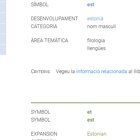
SÍMBOL
est
DESENVOLUPAMENT
estonià
CATEGORIA
nom masculí
ÀREA TEMÀTICA
filologia
llengües
Criteris
Vegeu la
informació relacionada
al llib
SYMBOL
et
SYMBOL
est
EXPANSION
Estonian