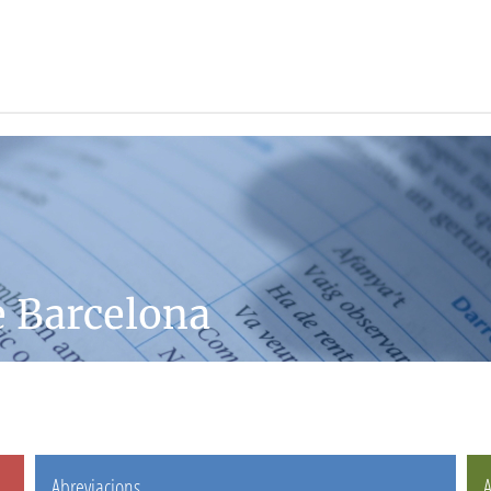
e Barcelona
Abreviacions
A