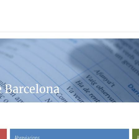
e Barcelona
Abreviacions
A