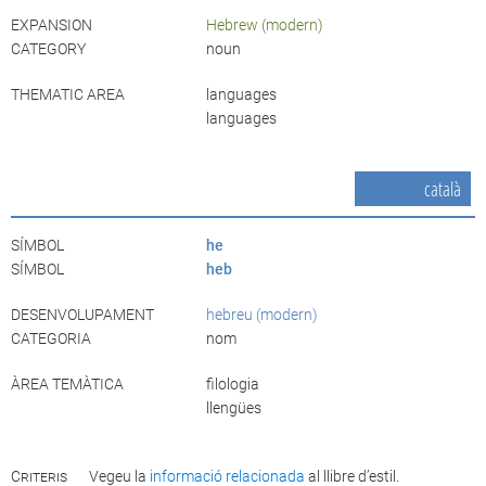
EXPANSION
Hebrew (modern)
CATEGORY
noun
THEMATIC AREA
languages
languages
català
SÍMBOL
he
SÍMBOL
heb
DESENVOLUPAMENT
hebreu (modern)
CATEGORIA
nom
ÀREA TEMÀTICA
filologia
llengües
Criteris
Vegeu la
informació relacionada
al llibre d’estil.