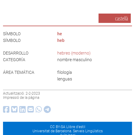
castellà
SÍMBOLO
he
SÍMBOLO
heb
DESARROLLO
hebreo (moderno)
CATEGORÍA
nombre masculino
ÁREA TEMÁTICA
filología
lenguas
Actualització: 2-2-2023
Impressió de la pàgina
CC BY-SA Llibre d’estil
Universitat de Barcelona. Serveis Lingüístics