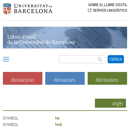
SOBRE EL LLIBRE D’ESTIL
SERVEIS LINGÜÍSTICS
Llibre d’estil
de la Universitat de Barcelona
CERCA
Abreviaciones
Abreviacions
Abbreviations
anglès
SYMBOL
he
SYMBOL
heb