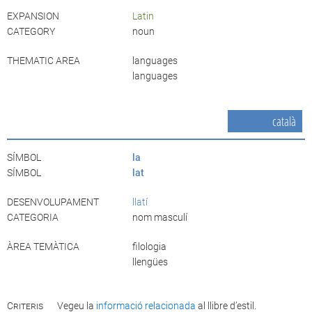
EXPANSION
Latin
CATEGORY
noun
THEMATIC AREA
languages
languages
català
SÍMBOL
la
SÍMBOL
lat
DESENVOLUPAMENT
llatí
CATEGORIA
nom masculí
ÀREA TEMÀTICA
filologia
llengües
Criteris
Vegeu la
informació relacionada
al llibre d’estil.