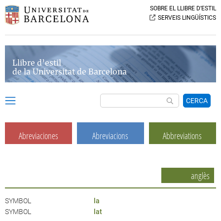
SOBRE EL LLIBRE D’ESTIL
SERVEIS LINGÜÍSTICS
Llibre d’estil
de la Universitat de Barcelona
CERCA
Abreviaciones
Abreviacions
Abbreviations
anglès
SYMBOL
la
SYMBOL
lat