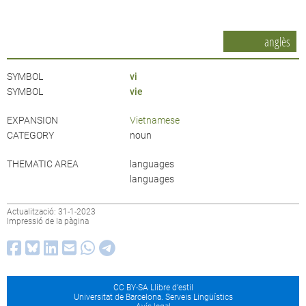
anglès
SYMBOL
vi
SYMBOL
vie
EXPANSION
Vietnamese
CATEGORY
noun
THEMATIC AREA
languages
languages
Actualització: 31-1-2023
Impressió de la pàgina
CC BY-SA Llibre d’estil
Universitat de Barcelona. Serveis Lingüístics