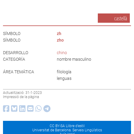
castellà
SÍMBOLO
zh
SÍMBOLO
zho
DESARROLLO
chino
CATEGORÍA
nombre masculino
ÁREA TEMÁTICA
filología
lenguas
Actualització: 31-1-2023
Impressió de la pàgina
CC BY-SA Llibre d’estil
Universitat de Barcelona. Serveis Lingüístics