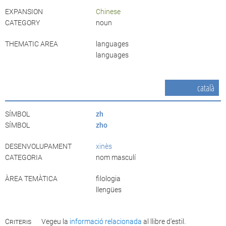
EXPANSION
Chinese
CATEGORY
noun
THEMATIC AREA
languages
languages
català
SÍMBOL
zh
SÍMBOL
zho
DESENVOLUPAMENT
xinès
CATEGORIA
nom masculí
ÀREA TEMÀTICA
filologia
llengües
Criteris
Vegeu la
informació relacionada
al llibre d’estil.