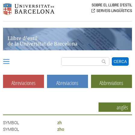
SOBRE EL LLIBRE D’ESTIL
SERVEIS LINGÜÍSTICS
Llibre d’estil
de la Universitat de Barcelona
CERCA
Abreviaciones
Abreviacions
Abbreviations
anglès
SYMBOL
zh
SYMBOL
zho