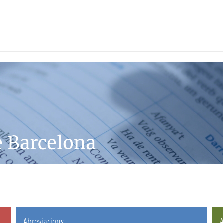
e Barcelona
Abreviacions
A