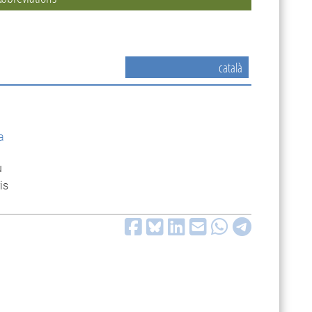
català
a
u
is