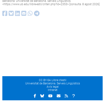
Barcelona: Universitat de Barcelona. Serveis Lingüístics.
<
https://www.ub.edu/llibre-estil/criteri.php?id=2353
> [consulta: 8 agost 2026].
CC BY-SA Llibre d’estil
Universitat de Barcelona. Serveis Lingüístics
Avís legal
Intranet