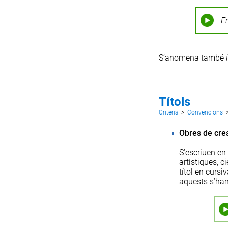
E
S’anomena també
Títols
Criteris
>
Convencions
Obres de cre
S’escriuen en 
artístiques, c
títol en cursi
aquests s’han