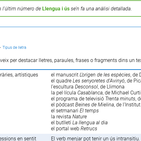
n l’últim número de
Llengua i ús
se’n fa una anàlisi detallada
.
>
Tipus de lletra
rveix per destacar lletres, paraules, frases o fragments dins un te
ràries, artístiques
el manuscrit
L’origen de les espècies
, de
el quadre
Les senyoretes d’Avinyó
, de Pi
l’escultura
Desconsol
, de Llimona
la pel·lícula
Casablanca
, de Michael Curt
el programa de televisió
Trenta minuts
, 
el pòdcast
Beines de Mielina
, de l’Insti
el setmanari
El temps
la revista
Nature
el butlletí
La llengua al dia
el portal web
Retrucs
essions en sentit
El verb
menjar
pot tenir un ús intransitiu.