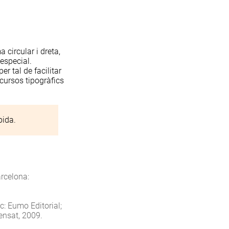
 circular i dreta,
especial.
per tal de facilitar
recursos tipogràfics
pida
.
arcelona:
ic: Eumo Editorial;
ensat, 2009.