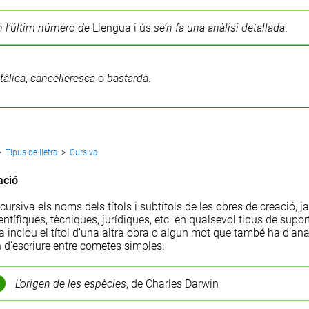
n l’últim número de
Llengua i ús
se’n fa una anàlisi detallada
.
itàlica
,
cancelleresca
o
bastarda
.
>
Tipus de lletra
>
Cursiva
ació
cursiva els noms dels títols i subtítols de les obres de creació, ja 
ientífiques, tècniques, jurídiques, etc. en qualsevol tipus de supor
va inclou el títol d’una altra obra o algun mot que també ha d’ana
 d’escriure entre cometes simples.
L’origen de les espècies
, de Charles Darwin