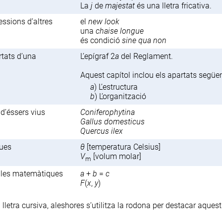
La
j
de
majestat
és una lletra fricativa.
essions d’altres
el
new look
una
chaise longue
és condició
sine qua non
rtats d’una
L’epígraf 2
a
del Reglament.
Aquest capítol inclou els apartats següen
a
) L’estructura
b
) L’organització
 d’éssers vius
Coniferophytina
Gallus domesticus
Quercus ilex
ques
θ
[temperatura Celsius]
V
[volum molar]
m
mules matemàtiques
a
+
b
=
c
F
(
x
,
y
)
n lletra cursiva, aleshores s’utilitza la
rodona
per destacar aques