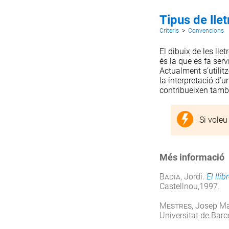
Tipus de llet
Criteris
>
Convencions
El dibuix de les lle
és la que es fa ser
Actualment s’utilitz
la interpretació d’u
contribueixen també
Si voleu
Més informació
Badia
, Jordi.
El lli
Castellnou,1997.
Mestres
, Josep Ma
Universitat de Bar