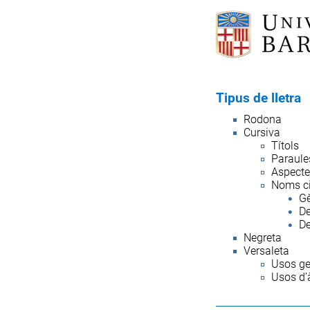
Tipus de lletra
Rodona
Cursiva
Títols
Paraule
Aspectes
Noms ci
Gè
De
De
Negreta
Versaleta
Usos ge
Usos d’