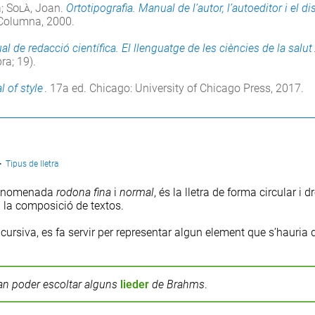
a;
Solà
, Joan.
Ortotipografia. Manual de l’autor, l’autoeditor i el d
 Columna, 2000.
l de redacció científica. El llenguatge de les ciències de la salut
a; 19).
 of style
. 17a ed. Chicago: University of Chicago Press, 2017.
>
Tipus de lletra
 anomenada
rodona fina
i
normal
, és la lletra de forma circular i d
 la composició de textos.
 cursiva, es fa servir per representar algun element que s’hauria 
an poder escoltar alguns
lieder
de Brahms
.