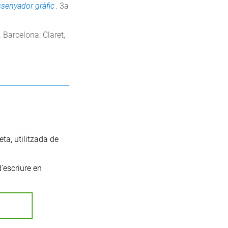
issenyador gràfic
. 3a
. Barcelona: Claret,
reta, utilitzada de
d’escriure en