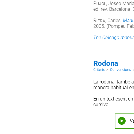
Pujol
, Josep Mari
ed. rev. Barcelona:
Riera
, Carles.
Manua
2005. (Pompeu Fabr
The Chicago manual
Rodona
Criteris
>
Convencions
La rodona, també
manera habitual en
En un text escrit en
cursiva
.
V