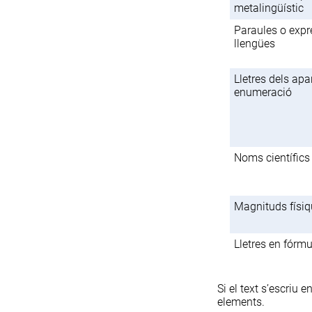
metalingüístic
Paraules o expr
llengües
Lletres dels apa
enumeració
Noms científics
Magnituds físi
Lletres en fór
Si el text s’escriu e
elements.