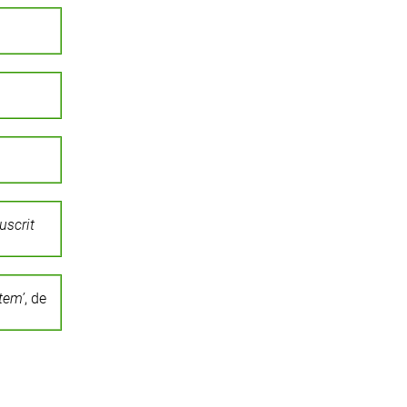
uscrit
tem’
, de