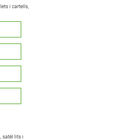
ets i cartells,
satèl·lits i