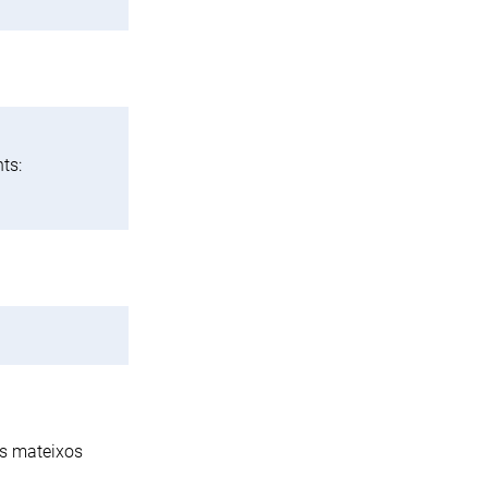
ts:
ts mateixos