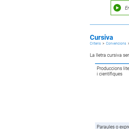
E
Cursiva
Criteris
>
Convencions
La lletra cursiva se
Produccions lite
i científiques
Paraules o expr