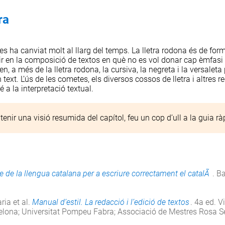
ra
tres ha canviat molt al llarg del temps. La lletra rodona és de forma
vir en la composició de textos en què no es vol donar cap èmfasi 
en, a més de la lletra
rodona
, la
cursiva
, la
negreta
i la
versaleta
n text. L’ús de les cometes, els diversos cossos de lletra i altres 
 a la interpretació textual.
 tenir una visió resumida del capítol, feu un cop d’ull a la
guia rà
bre de la llengua catalana per a escriure correctament el catalÃ
. B
ria et al.
Manual d’estil. La redacció i l’edició de textos
. 4a ed. V
celona; Universitat Pompeu Fabra; Associació de Mestres Rosa S