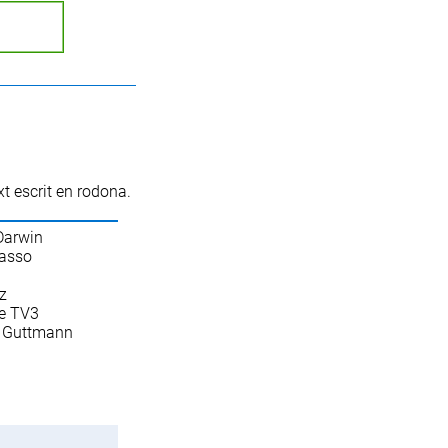
xt escrit en rodona.
 Darwin
casso
iz
de TV3
tut Guttmann